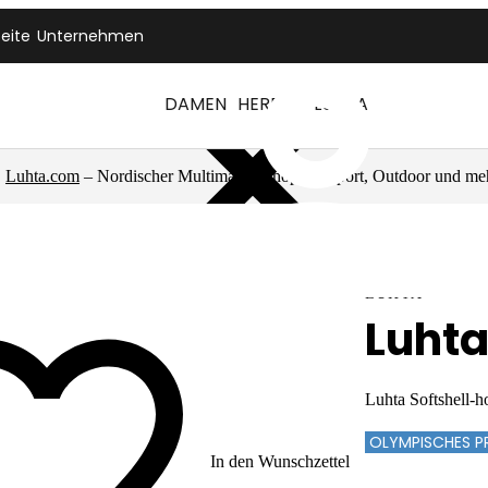
seite
Unternehmen
DAMEN
HERREN
LUHTA
Luhta.com
– Nordischer Multimarkenshop für Sport, Outdoor und me
LUHTA
Luht
Luhta Softshell-h
OLYMPISCHES 
In den Wunschzettel