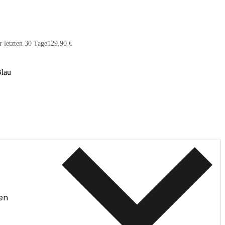
r letzten 30 Tage
129,90 €
lau
en