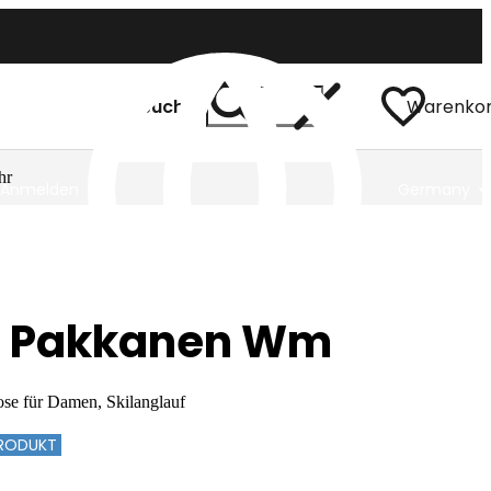
Suchen
Warenko
hr
Anmelden
Germany
a Pakkanen Wm
ose für Damen, Skilanglauf
PRODUKT