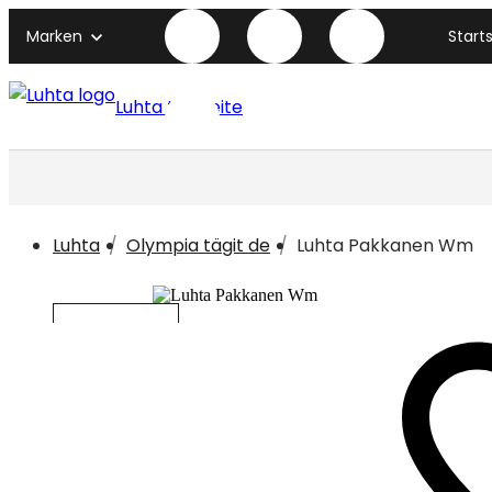
Marken
Start
Luhta titelseite
Luhta
Olympia tägit de
Luhta Pakkanen Wm