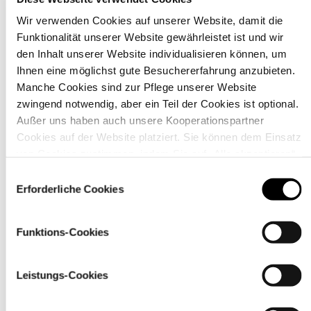
Wir verwenden Cookies auf unserer Website, damit die
Funktionalität unserer Website gewährleistet ist und wir
Material
den Inhalt unserer Website individualisieren können, um
Ihnen eine möglichst gute Besuchererfahrung anzubieten.
Manche Cookies sind zur Pflege unserer Website
zwingend notwendig, aber ein Teil der Cookies ist optional.
Außer uns haben auch unsere Kooperationspartner
Cookies auf der Website platziert. Sie können dem Einsatz
von Cookies zustimmen, indem Sie auf „Alle akzeptieren“
klicken. Sie können Ihre Einstellungen gleich oder später
Einwilligungsauswahl
über den Link „
Cookie-Einstellungen
” ändern
Erforderliche Cookies
Funktions-Cookies
Leistungs-Cookies
Pflegehinweise