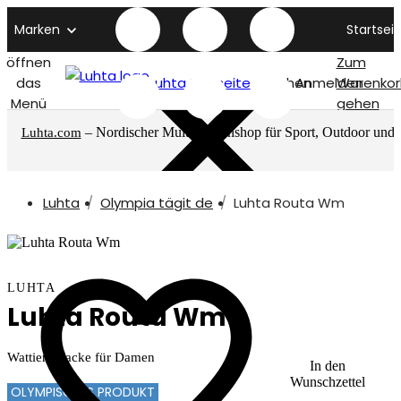
Marken
Startseit
öffnen
Zum
das
Luhta titelseite
Suchen
Anmelden
Warenkor
Menü
gehen
– Nordischer Multimarkenshop für Sport, Outdoor und
Luhta.com
mehr
Luhta
Olympia tägit de
Luhta Routa Wm
LUHTA
Luhta Routa Wm
Wattierte Jacke für Damen
In den
Wunschzettel
OLYMPISCHES PRODUKT