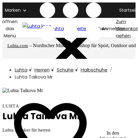
Marken
Startseit
öffnen
Zum
das
Luhta titelseite
Suchen
Anmelden
Warenkor
Menü
gehen
– Nordischer Multimarkenshop für Sport, Outdoor und
Luhta.com
mehr
Luhta
Herren
Schuhe
Halbschuhe
Luhta Taikova Mr
LUHTA
Luhta Taikova Mr
Luhta Sneaker für herren
In den