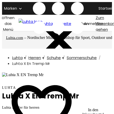
Marken
Startseit
öffnen
Zum
das
Luhta titelseite
Suchen
Anmelden
Warenkor
Menü
gehen
– Nordischer Multimarkenshop für Sport, Outdoor und
Luhta.com
mehr
Luhta
Herren
Schuhe
Sommerschuhe
Luhta X En Tremp Mr
LUHTA
Luhta X EN Tremp Mr
Luhta Loafer für herren
In den