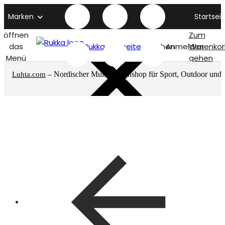
Marken
Startseit
öffnen
Zum
das
Rukka titelseite
Suchen
Anmelden
Warenkor
Menü
gehen
– Nordischer Multimarkenshop für Sport, Outdoor und
Luhta.com
mehr