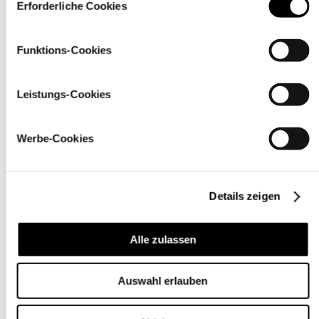
über den Link „
Cookie-Einstellungen
” ändern
Erforderliche Cookies
Funktions-Cookies
Leistungs-Cookies
Werbe-Cookies
Details zeigen
Pflegehinweise
Alle zulassen
Auswahl erlauben