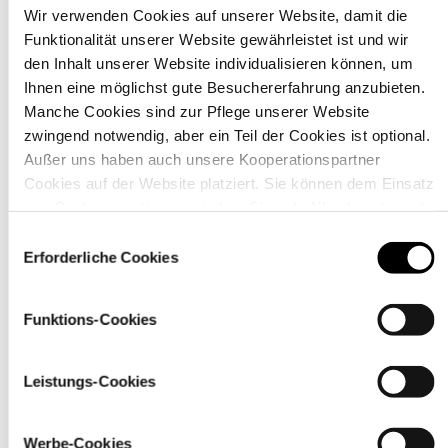
Wir verwenden Cookies auf unserer Website, damit die
Funktionalität unserer Website gewährleistet ist und wir
Material
den Inhalt unserer Website individualisieren können, um
Ihnen eine möglichst gute Besuchererfahrung anzubieten.
Manche Cookies sind zur Pflege unserer Website
zwingend notwendig, aber ein Teil der Cookies ist optional.
Außer uns haben auch unsere Kooperationspartner
Cookies auf der Website platziert. Sie können dem Einsatz
von Cookies zustimmen, indem Sie auf „Alle akzeptieren“
klicken. Sie können Ihre Einstellungen gleich oder später
Einwilligungsauswahl
über den Link „
Cookie-Einstellungen
” ändern
Erforderliche Cookies
Funktions-Cookies
Pflegehinweise
Leistungs-Cookies
Werbe-Cookies