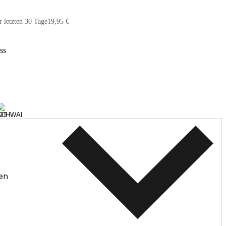
r letzten 30 Tage
19,95 €
ss
en