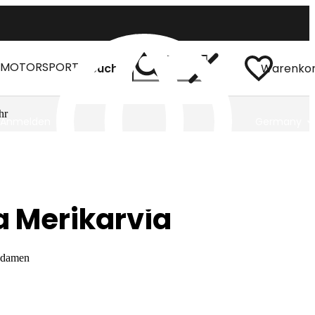
MOTORSPORT
Suchen
Warenko
hr
Anmelden
Germany
 Merikarvia
r damen