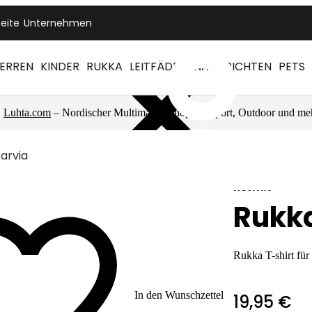
seite
Unternehmen
ERREN
KINDER
RUKKA
LEITFÄDEN
NACHRICHTEN
PETS
Luhta.com
– Nordischer Multimarkenshop für Sport, Outdoor und me
arvia
RUKKA
Rukka
Rukka T-shirt fü
In den Wunschzettel
19,95 €