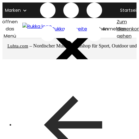
Marken
Startseit
öffnen
Zum
das
Rukka titelseite
Suchen
Anmelden
Warenkor
Menü
gehen
– Nordischer Multimarkenshop für Sport, Outdoor und
Luhta.com
mehr