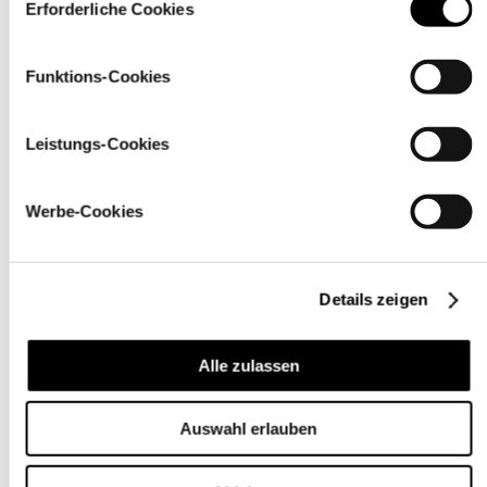
über den Link „
Cookie-Einstellungen
” ändern
Erforderliche Cookies
Funktions-Cookies
Leistungs-Cookies
Werbe-Cookies
Details zeigen
Pflegehinweise
Alle zulassen
Auswahl erlauben