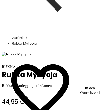
Zurück
Rukka Myllyoja
RUKKA
Rukka Myllyoja
Rukka Trikotleggings für damen
In den
Wunschzettel
44,95 €