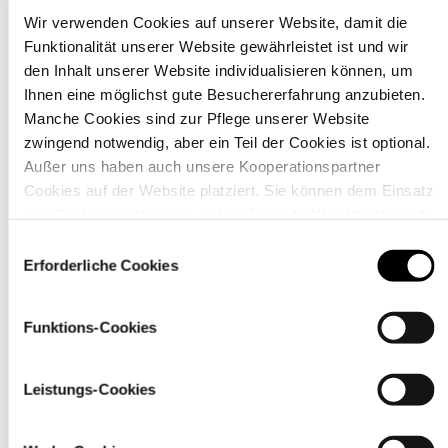
Wir verwenden Cookies auf unserer Website, damit die
Funktionalität unserer Website gewährleistet ist und wir
Material
den Inhalt unserer Website individualisieren können, um
Ihnen eine möglichst gute Besuchererfahrung anzubieten.
Manche Cookies sind zur Pflege unserer Website
zwingend notwendig, aber ein Teil der Cookies ist optional.
Außer uns haben auch unsere Kooperationspartner
Cookies auf der Website platziert. Sie können dem Einsatz
von Cookies zustimmen, indem Sie auf „Alle akzeptieren“
klicken. Sie können Ihre Einstellungen gleich oder später
Einwilligungsauswahl
über den Link „
Cookie-Einstellungen
” ändern
Erforderliche Cookies
Funktions-Cookies
Pflegehinweise
Leistungs-Cookies