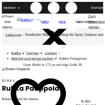
Marken
Startseit
öffnen
Zum
das
Rukka titelseite
Suchen
Anmelden
Warenkor
Menü
gehen
– Nordischer Multimarkenshop für Sport, Outdoor und
Luhta.com
mehr
Rukka
Damen
Jacken
Mäntel und lange jacken
Rukka Paappola
Unser Model ist 173 cm und trägt Größe 38
RUKKA
Rukka Paappola
Rukka Mantel für damen
In den