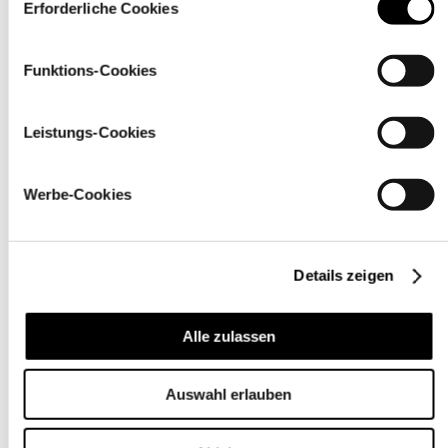
über den Link „
Cookie-Einstellungen
” ändern
Erforderliche Cookies
Funktions-Cookies
Leistungs-Cookies
Werbe-Cookies
Details zeigen
Pflegehinweise
Alle zulassen
Auswahl erlauben