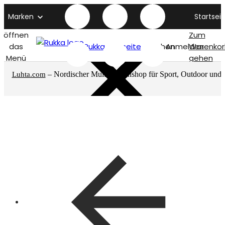
Marken
Startseit
öffnen
Zum
das
Rukka titelseite
Suchen
Anmelden
Warenkor
Menü
gehen
– Nordischer Multimarkenshop für Sport, Outdoor und
Luhta.com
mehr