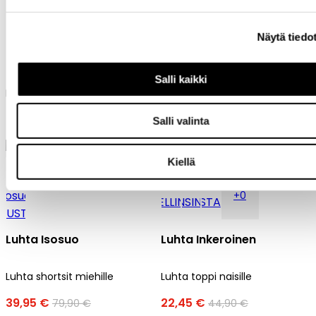
Näytä tiedo
Luhta Idekari
Luhta Ilmosalo
Salli kaikki
Luhta neule miehille
Luhta mekko naisille
35,96 €
39,95 €
89,90 €
79,90 €
Salli valinta
Kiellä
+4
+0
Luhta Isosuo
Luhta Inkeroinen
Luhta shortsit miehille
Luhta toppi naisille
39,95 €
22,45 €
79,90 €
44,90 €