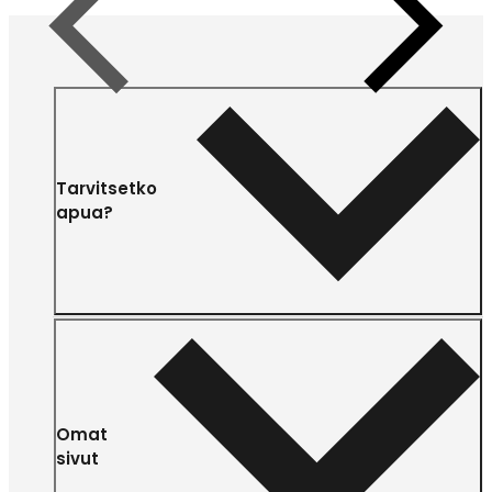
Edellinen
Seuraava
Tarvitsetko
apua?
Omat
sivut