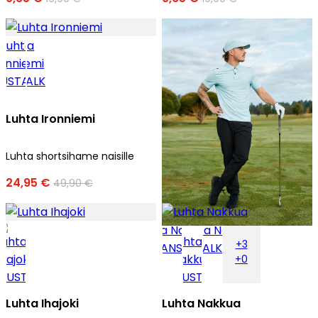
Luhta Ironniemi
Luhta shortsihame naisille
24,95 €
49,90 €
+3
+0
Luhta Ihajoki
Luhta Nakkua