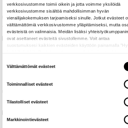
Luhta Ihanne
Luhta Innovuori
verkkosivustomme toimii oikein ja jotta voimme yksilöidä
verkkosivustomme sisältöä mahdollisimman hyvän
Luhta toppi naisille
Pikeemekko
vierailijakokemuksen tarjoamiseksi sinulle. Jotkut evästeet o
välttämättömiä verkkosivustomme ylläpitämiseksi, mutta os
14,95 €
29,95 €
29,90 €
59,90 €
evästeistä on valinnaisia. Meidän lisäksi yhteistyökumppan
ovat asettaneet evästeitä sivustollemme. Voit antaa
suostumuksesi kaikkien evästeiden käyttöön painamalla ”H
kaikki” -linkkiä. Pystyt muuttamaan valintojasi nyt sekä
myöhemmin ”
Evästeasetukset
” -linkin kautta.
Suostumuksen
Välttämättömät evästeet
valinta
Luhta Alberga
Luhta Haapasalmi
Toiminnalliset evästeet
Luhta pikeepaita miehille
Luhta housut miehille
24,95 €
39,95 €
Tilastolliset evästeet
49,90 €
79,90 €
Markkinointievästeet