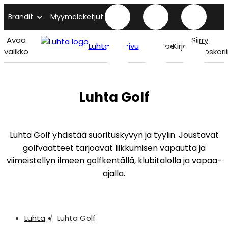
Brändit
Myymäläketjut
Avaa
Siirry
Luhta etusivu
Hae
Kirjaudu
valikko
ostoskori
Luhta Golf
Luhta Golf yhdistää suorituskyvyn ja tyylin. Joustavat
golfvaatteet tarjoavat liikkumisen vapautta ja
viimeistellyn ilmeen golfkentällä, klubitalolla ja vapaa-
ajalla.
Luhta
Luhta Golf