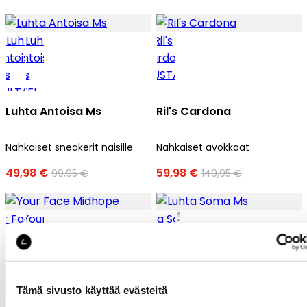
Luhta Antoisa Ms
Ril's Cardona
Nahkaiset sneakerit naisille
Nahkaiset avokkaat
49,98 €
59,98 €
99,95 €
149,95 €
Your Face Midhope
Luhta Soma Ms
Tämä sivusto käyttää evästeitä