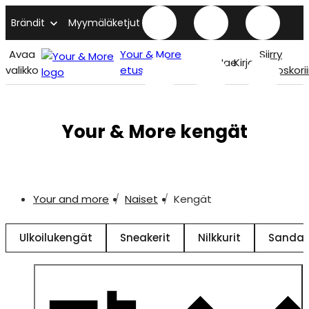
Brändit
Myymäläketjut
Avaa
Your & More
Siirry
Hae
Kirjaudu
valikko
etusivu
ostoskori
Your & More kengät
Your and more
Naiset
Kengät
Ulkoilukengät
Sneakerit
Nilkkurit
Sandaa