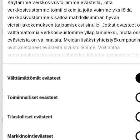
Käytämme verkkosivustollamme evästeitä, jotta
Nahkaiset mokkasiinit
Sandaalit naisille
verkkosivustomme toimii oikein ja jotta voimme yksilöidä
verkkosivustomme sisältöä mahdollisimman hyvän
59,98 €
34,98 €
119,95 €
69,95 €
vierailijakokemuksen tarjoamiseksi sinulle. Jotkut evästeet o
välttämättömiä verkkosivustomme ylläpitämiseksi, mutta os
evästeistä on valinnaisia. Meidän lisäksi yhteistyökumppan
ovat asettaneet evästeitä sivustollemme. Voit antaa
suostumuksesi kaikkien evästeiden käyttöön painamalla ”H
kaikki” -linkkiä. Pystyt muuttamaan valintojasi nyt sekä
myöhemmin ”
Evästeasetukset
” -linkin kautta.
Suostumuksen
Luhta Aistikas Ms
Ril's Tanlay
Välttämättömät evästeet
valinta
Mokkanahkaiset loaferit
Ril's ballerinat naisille
naisille
Toiminnalliset evästeet
129,95 €
49,98 €
99,95 €
Tilastolliset evästeet
Markkinointievästeet