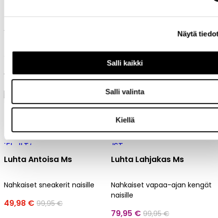
Your Face Wadeford
Your Face Wadeford
Näytä tiedo
Your Face nilkkurit naisille
Your Face nilkkurit naisille
Salli kaikki
159,95 €
159,95 €
Salli valinta
Kiellä
Luhta Antoisa Ms
Luhta Lahjakas Ms
Nahkaiset sneakerit naisille
Nahkaiset vapaa-ajan kengät
naisille
49,98 €
99,95 €
79,95 €
99,95 €