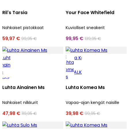
Ril's Tarsia
Your Face Whitefield
Nahkaiset pistokkaat
Kuviolliset sneakerit
59,97 €
99,95 €
99,95 €
139,95 €
Luhta Ainainen Ms
Luhta Komea Ms
Nahkaiset nilkkurit
Vapaa-ajan kengät naisille
47,98 €
39,98 €
119,95 €
99,95 €