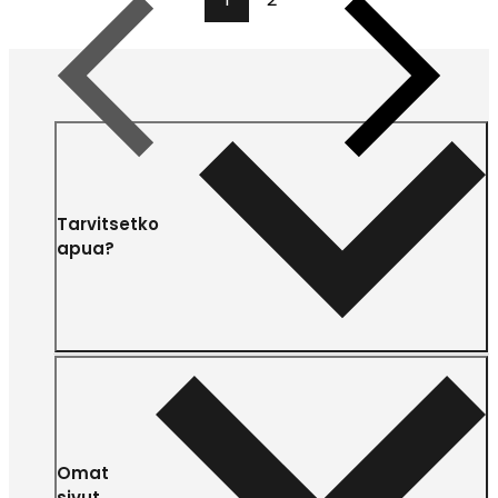
Edellinen
Seuraava
Tarvitsetko
apua?
Omat
sivut