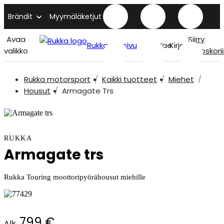
Brändit
Myymäläketjut
Avaa
Siirry
Rukka etusivu
Hae
Kirjaudu
valikko
ostoskori
Rukka motorsport
Kaikki tuotteet
Miehet
Housut
Armagate Trs
RUKKA
Armagate trs
Rukka Touring moottoripyörähousut miehille
799 €
Alk.