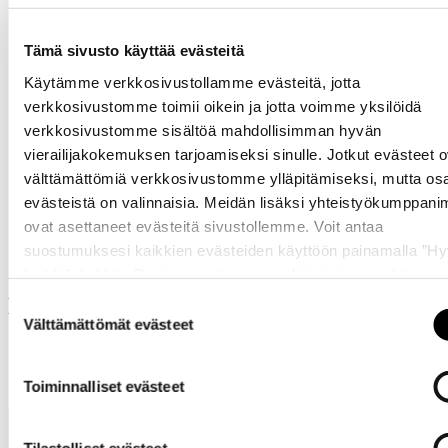
Tämä sivusto käyttää evästeitä
Käytämme verkkosivustollamme evästeitä, jotta
Katso saatavuus
verkkosivustomme toimii oikein ja jotta voimme yksilöidä
myymälässä
verkkosivustomme sisältöä mahdollisimman hyvän
vierailijakokemuksen tarjoamiseksi sinulle. Jotkut evästeet o
välttämättömiä verkkosivustomme ylläpitämiseksi, mutta os
evästeistä on valinnaisia. Meidän lisäksi yhteistyökumppan
ovat asettaneet evästeitä sivustollemme. Voit antaa
suostumuksesi kaikkien evästeiden käyttöön painamalla ”H
kaikki” -linkkiä. Pystyt muuttamaan valintojasi nyt sekä
myöhemmin ”
Evästeasetukset
” -linkin kautta.
Muut ostivat myös
Suostumuksen
Välttämättömät evästeet
valinta
Toiminnalliset evästeet