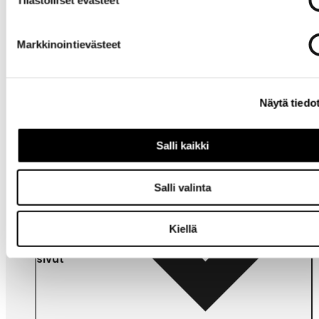
Tilastolliset evästeet
Markkinointievästeet
Tarvitsetko
apua?
Näytä tiedo
Salli kaikki
Salli valinta
Kiellä
Omat
sivut