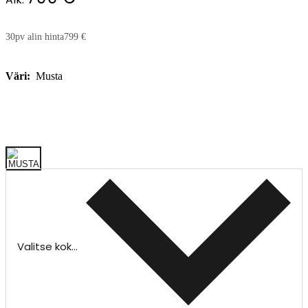
30pv alin hinta
799 €
Väri:
Musta
Valitse koko