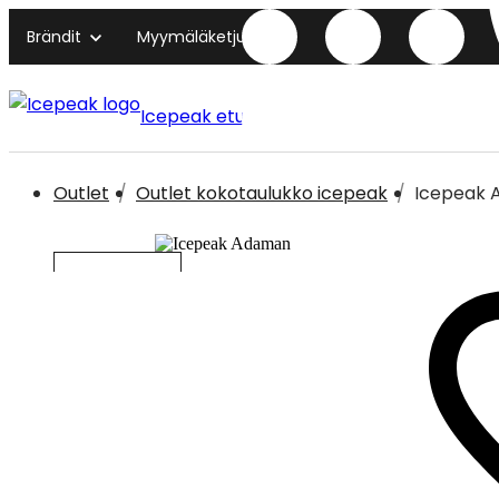
Brändit
Myymäläketjut
Icepeak etusivu
Outlet
Outlet kokotaulukko icepeak
Icepeak