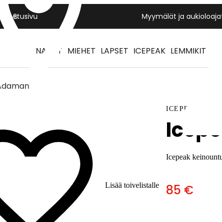
Yritys
Etusivu
Myymälät ja aukioloaja
NAISET
MIEHET
LAPSET
ICEPEAK
LEMMIKIT
 Adaman
ICEPEAK
Icep
Icepeak keinountu
Lisää toivelistalle
85 €