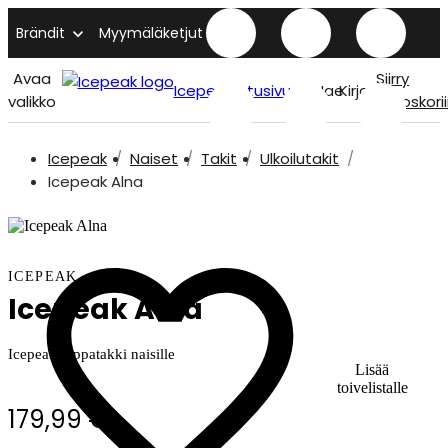
Brändit
Myymäläketjut
Avaa
Siirry
Icepeak etusivu
Hae
Kirjaudu
valikko
ostoskori
Icepeak
Naiset
Takit
Ulkoilutakit
Icepeak Alna
ICEPEAK
Icepeak Alna
Icepeak toppatakki naisille
Lisää
toivelistalle
179,99 €