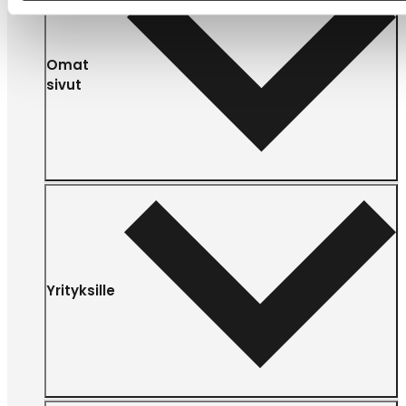
Omat
sivut
Yrityksille