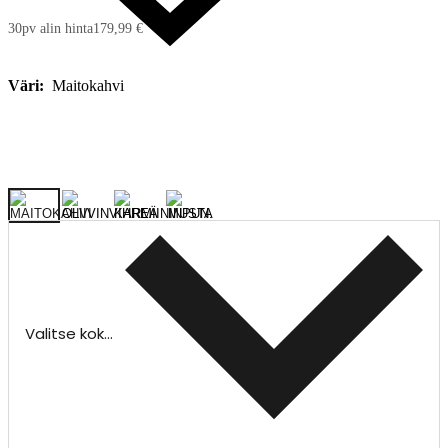
30pv alin hinta
179,99 €
Väri:
Maitokahvi
Valitse koko