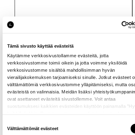
Tämä sivusto käyttää evästeitä
Käytämme verkkosivustollamme evästeitä, jotta
Katso saatavuus
verkkosivustomme toimii oikein ja jotta voimme yksilöidä
myymälässä
verkkosivustomme sisältöä mahdollisimman hyvän
vierailijakokemuksen tarjoamiseksi sinulle. Jotkut evästeet o
välttämättömiä verkkosivustomme ylläpitämiseksi, mutta os
evästeistä on valinnaisia. Meidän lisäksi yhteistyökumppan
ovat asettaneet evästeitä sivustollemme. Voit antaa
suostumuksesi kaikkien evästeiden käyttöön painamalla ”H
kaikki” -linkkiä. Pystyt muuttamaan valintojasi nyt sekä
Samankaltaisia tuotteita
myöhemmin ”
Evästeasetukset
” -linkin kautta.
Suostumuksen
Välttämättömät evästeet
valinta