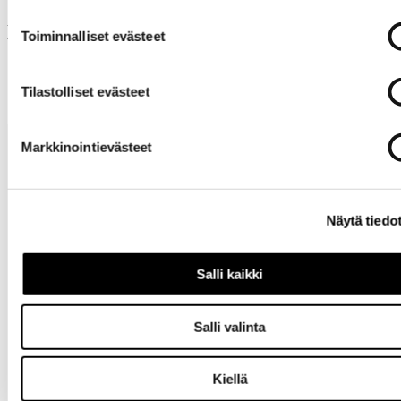
Muut ostivat myös
Toiminnalliset evästeet
Tilastolliset evästeet
Markkinointievästeet
Näytä tiedo
Tarvitsetko
Salli kaikki
apua?
Salli valinta
Kiellä