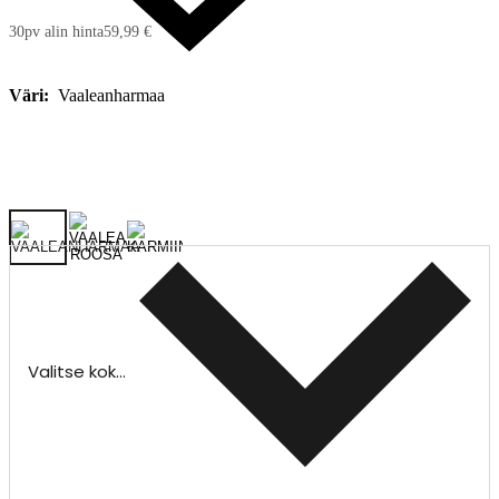
30pv alin hinta
59,99 €
Väri:
Vaaleanharmaa
Valitse koko