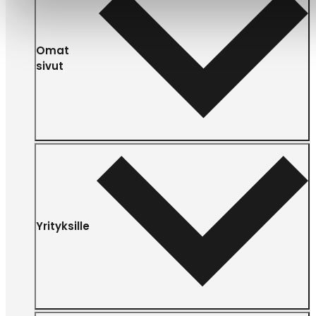
Omat
sivut
Yrityksille