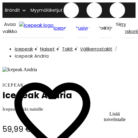
Brändit
Myymäläketjut
Avaa
Siirry
Icepeak etusivu
Hae
Kirjaudu
valikko
ostoskori
Icepeak
Naiset
Takit
Välikerrostakit
Icepeak Andria
ICEPEAK
Icepeak Andria
Icepeak takki naisille
Lisää
toivelistalle
59,99 €