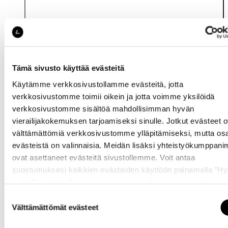
Tämä sivusto käyttää evästeitä
Käytämme verkkosivustollamme evästeitä, jotta
verkkosivustomme toimii oikein ja jotta voimme yksilöidä
Katso saatavuus
verkkosivustomme sisältöä mahdollisimman hyvän
myymälässä
vierailijakokemuksen tarjoamiseksi sinulle. Jotkut evästeet o
välttämättömiä verkkosivustomme ylläpitämiseksi, mutta os
evästeistä on valinnaisia. Meidän lisäksi yhteistyökumppan
ovat asettaneet evästeitä sivustollemme. Voit antaa
suostumuksesi kaikkien evästeiden käyttöön painamalla ”H
kaikki” -linkkiä. Pystyt muuttamaan valintojasi nyt sekä
myöhemmin ”
Evästeasetukset
” -linkin kautta.
Suostumuksen
Samankaltaisia tuotteita
Välttämättömät evästeet
valinta