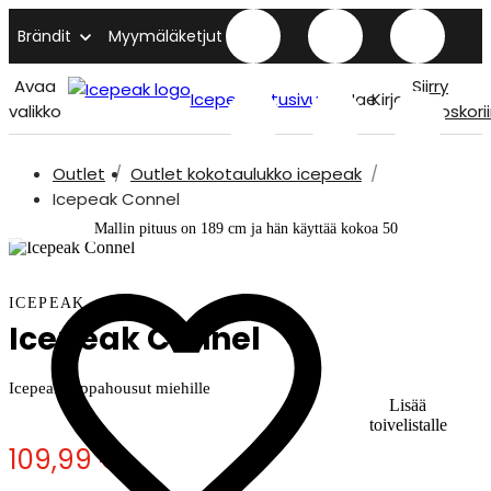
Brändit
Myymäläketjut
Avaa
Siirry
Icepeak etusivu
Hae
Kirjaudu
valikko
ostoskori
Outlet
Outlet kokotaulukko icepeak
Icepeak Connel
Mallin pituus on 189 cm ja hän käyttää kokoa 50
ICEPEAK
Icepeak Connel
Icepeak toppahousut miehille
Lisää
toivelistalle
109,99 €