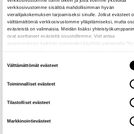
verkkosivustomme sisältöä mahdollisimman hyvän
vierailijakokemuksen tarjoamiseksi sinulle. Jotkut evästeet o
välttämättömiä verkkosivustomme ylläpitämiseksi, mutta os
evästeistä on valinnaisia. Meidän lisäksi yhteistyökumppan
Muut ostivat myös
ovat asettaneet evästeitä sivustollemme. Voit antaa
suostumuksesi kaikkien evästeiden käyttöön painamalla ”H
kaikki” -linkkiä. Pystyt muuttamaan valintojasi nyt sekä
myöhemmin ”
Evästeasetukset
” -linkin kautta.
Suostumuksen
Välttämättömät evästeet
valinta
Toiminnalliset evästeet
Tilastolliset evästeet
Tarvitsetko
apua?
Markkinointievästeet