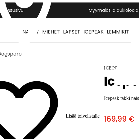
Yritys
Etusivu
Myymälät ja aukioloaja
NAISET
MIEHET
LAPSET
ICEPEAK
LEMMIKIT
Dagsporo
ICEPEAK
Icep
Icepeak takki nais
Lisää toivelistalle
169,99 €