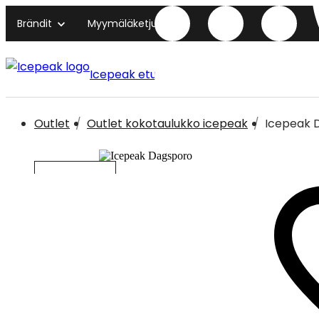
Brändit
Myymäläketjut
Icepeak etusivu
Outlet
Outlet kokotaulukko icepeak
Icepeak 