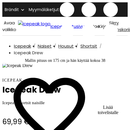
Brändit
Myymäläketjut
Avaa
Siirry
Icepeak etusivu
Hae
Kirjaudu
valikko
ostoskori
Icepeak
Naiset
Housut
Shortsit
Icepeak Drew
Mallin pituus on 175 cm ja hän käyttää kokoa 38
ICEPEAK
Icepeak Drew
Icepeak shortsit naisille
Lisää
toivelistalle
69,99 €