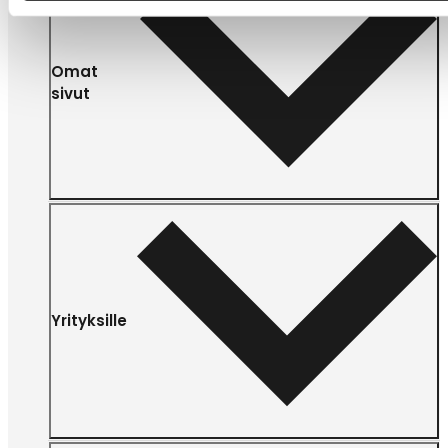
Omat
sivut
Yrityksille