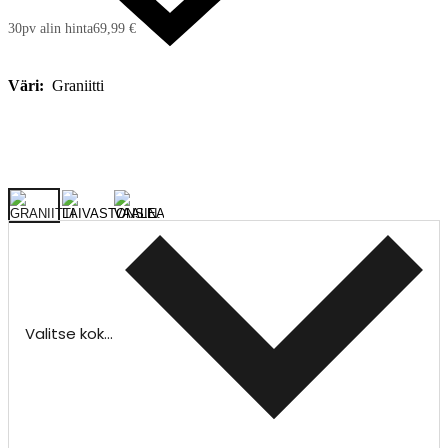
30pv alin hinta
69,99 €
Väri:
Graniitti
Valitse koko