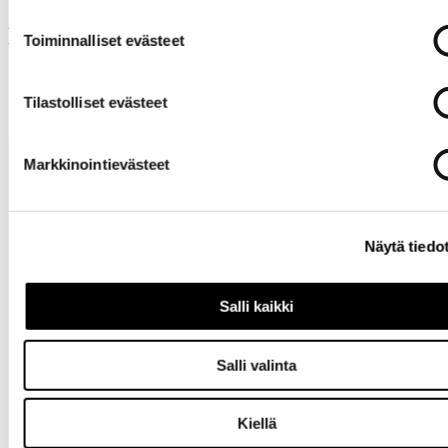
Muut ostivat myös
Toiminnalliset evästeet
Tilastolliset evästeet
Markkinointievästeet
Näytä tiedo
Tarvitsetko
Salli kaikki
apua?
Salli valinta
Kiellä