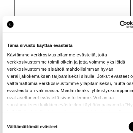
Tämä sivusto käyttää evästeitä
Käytämme verkkosivustollamme evästeitä, jotta
Katso saatavuus
verkkosivustomme toimii oikein ja jotta voimme yksilöidä
myymälässä
verkkosivustomme sisältöä mahdollisimman hyvän
vierailijakokemuksen tarjoamiseksi sinulle. Jotkut evästeet o
välttämättömiä verkkosivustomme ylläpitämiseksi, mutta os
evästeistä on valinnaisia. Meidän lisäksi yhteistyökumppan
ovat asettaneet evästeitä sivustollemme. Voit antaa
suostumuksesi kaikkien evästeiden käyttöön painamalla ”H
kaikki” -linkkiä. Pystyt muuttamaan valintojasi nyt sekä
Samankaltaisia tuotteita
myöhemmin ”
Evästeasetukset
” -linkin kautta.
Suostumuksen
Välttämättömät evästeet
valinta