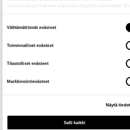
suostumuksesi kaikkien evästeiden käyttöön painamalla ”H
kaikki” -linkkiä. Pystyt muuttamaan valintojasi nyt sekä
myöhemmin ”
Evästeasetukset
” -linkin kautta.
Suostumuksen
Välttämättömät evästeet
valinta
Toiminnalliset evästeet
Tarvitsetko
apua?
Tilastolliset evästeet
Markkinointievästeet
Näytä tiedo
Omat
sivut
Salli kaikki