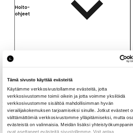
Hoito-
ohjeet
Samankaltaisia tuotteita
Tämä sivusto käyttää evästeitä
Käytämme verkkosivustollamme evästeitä, jotta
verkkosivustomme toimii oikein ja jotta voimme yksilöidä
verkkosivustomme sisältöä mahdollisimman hyvän
Muut ostivat myös
vierailijakokemuksen tarjoamiseksi sinulle. Jotkut evästeet o
välttämättömiä verkkosivustomme ylläpitämiseksi, mutta os
evästeistä on valinnaisia. Meidän lisäksi yhteistyökumppan
ovat asettaneet evästeitä sivustollemme. Voit antaa