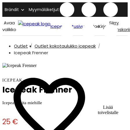
Brändit
Myymäläketjut
Avaa
Siirry
Icepeak etusivu
Hae
Kirjaudu
valikko
ostoskori
Outlet
Outlet kokotaulukko icepeak
Icepeak Frenner
ICEPEAK
Icepeak Frenner
Icepeak paita miehille
Lisää
toivelistalle
25 €