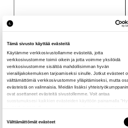
Tämä sivusto käyttää evästeitä
Käytämme verkkosivustollamme evästeitä, jotta
Katso saatavuus
verkkosivustomme toimii oikein ja jotta voimme yksilöidä
myymälässä
verkkosivustomme sisältöä mahdollisimman hyvän
vierailijakokemuksen tarjoamiseksi sinulle. Jotkut evästeet o
välttämättömiä verkkosivustomme ylläpitämiseksi, mutta os
evästeistä on valinnaisia. Meidän lisäksi yhteistyökumppan
ovat asettaneet evästeitä sivustollemme. Voit antaa
suostumuksesi kaikkien evästeiden käyttöön painamalla ”H
kaikki” -linkkiä. Pystyt muuttamaan valintojasi nyt sekä
Samankaltaisia tuotteita
myöhemmin ”
Evästeasetukset
” -linkin kautta.
Suostumuksen
Välttämättömät evästeet
valinta