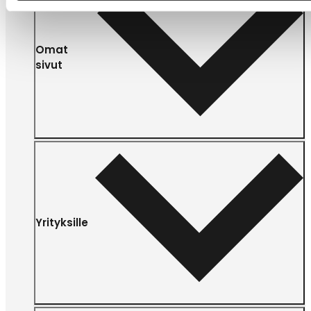
Omat
sivut
Yrityksille