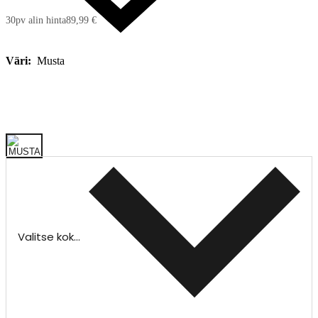
30pv alin hinta
89,99 €
Väri:
Musta
Valitse koko