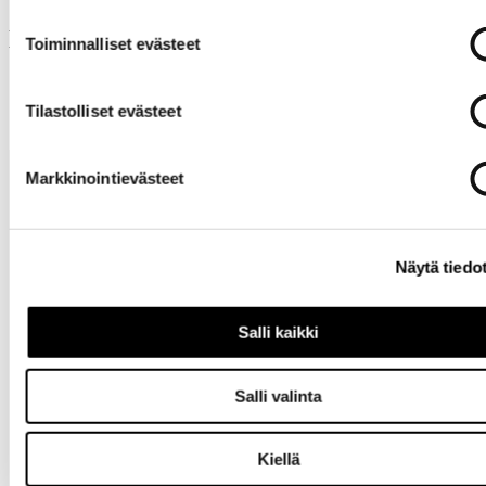
Muut ostivat myös
Toiminnalliset evästeet
Tilastolliset evästeet
Markkinointievästeet
Näytä tiedo
Tarvitsetko
Salli kaikki
apua?
Salli valinta
Kiellä