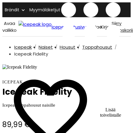
Brändit
Myymäläketjut
Avaa
Siirry
Icepeak etusivu
Hae
Kirjaudu
valikko
ostoskori
Icepeak
Naiset
Housut
Toppahousut
Icepeak Fidelity
ICEPEAK
Icepeak Fidelity
Icepeak toppahousut naisille
Lisää
toivelistalle
89,99 €