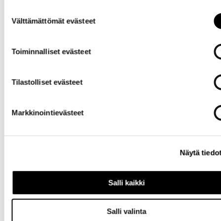
myöhemmin ”
Evästeasetukset
” -linkin kautta.
Suostumuksen
Välttämättömät evästeet
valinta
Tarvitsetko
apua?
Toiminnalliset evästeet
Tilastolliset evästeet
Markkinointievästeet
Omat
Näytä tiedo
sivut
Salli kaikki
Salli valinta