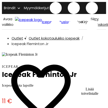
Brändit
Myymäläketjut
Avaa
Siirry
Icepeak etusivu
Hae
Kirjaudu
valikko
ostoskori
Outlet
Outlet kokotaulukko icepeak
Icepeak Fleminton Jr
ICEPEAK
Icepeak Fleminton Jr
Icepeak paita lapsille
Lisää
toivelistalle
11 €