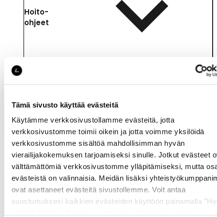
Hoito-
ohjeet
Tämä sivusto käyttää evästeitä
Käytämme verkkosivustollamme evästeitä, jotta
Muut ostivat myös
verkkosivustomme toimii oikein ja jotta voimme yksilöidä
verkkosivustomme sisältöä mahdollisimman hyvän
vierailijakokemuksen tarjoamiseksi sinulle. Jotkut evästeet o
välttämättömiä verkkosivustomme ylläpitämiseksi, mutta os
evästeistä on valinnaisia. Meidän lisäksi yhteistyökumppan
ovat asettaneet evästeitä sivustollemme. Voit antaa
suostumuksesi kaikkien evästeiden käyttöön painamalla ”H
kaikki” -linkkiä. Pystyt muuttamaan valintojasi nyt sekä