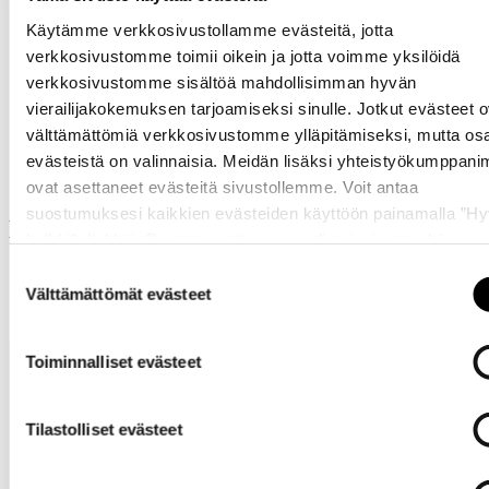
Käytämme verkkosivustollamme evästeitä, jotta
verkkosivustomme toimii oikein ja jotta voimme yksilöidä
verkkosivustomme sisältöä mahdollisimman hyvän
vierailijakokemuksen tarjoamiseksi sinulle. Jotkut evästeet o
Samankaltaisia tuotteita
välttämättömiä verkkosivustomme ylläpitämiseksi, mutta os
evästeistä on valinnaisia. Meidän lisäksi yhteistyökumppan
ovat asettaneet evästeitä sivustollemme. Voit antaa
suostumuksesi kaikkien evästeiden käyttöön painamalla ”H
Muut ostivat myös
kaikki” -linkkiä. Pystyt muuttamaan valintojasi nyt sekä
myöhemmin ”
Evästeasetukset
” -linkin kautta.
Suostumuksen
Välttämättömät evästeet
valinta
Toiminnalliset evästeet
Tilastolliset evästeet