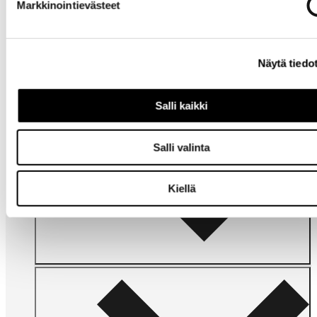
Markkinointievästeet
Tarvitsetko
apua?
Näytä tiedo
Salli kaikki
Salli valinta
Omat
sivut
Kiellä