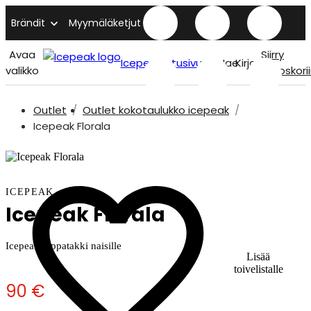
Brändit
Myymäläketjut
Avaa
Siirry
Icepeak etusivu
Hae
Kirjaudu
valikko
ostoskori
Outlet
Outlet kokotaulukko icepeak
Icepeak Florala
ICEPEAK
Icepeak Florala
Icepeak toppatakki naisille
Lisää
toivelistalle
90 €