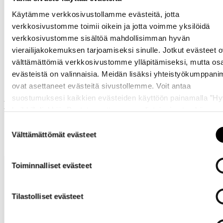
Käytämme verkkosivustollamme evästeitä, jotta
verkkosivustomme toimii oikein ja jotta voimme yksilöidä
verkkosivustomme sisältöä mahdollisimman hyvän
vierailijakokemuksen tarjoamiseksi sinulle. Jotkut evästeet o
Samankaltaisia tuotteita
välttämättömiä verkkosivustomme ylläpitämiseksi, mutta os
evästeistä on valinnaisia. Meidän lisäksi yhteistyökumppan
ovat asettaneet evästeitä sivustollemme. Voit antaa
suostumuksesi kaikkien evästeiden käyttöön painamalla ”H
Muut ostivat myös
kaikki” -linkkiä. Pystyt muuttamaan valintojasi nyt sekä
myöhemmin ”
Evästeasetukset
” -linkin kautta.
Suostumuksen
Välttämättömät evästeet
valinta
Toiminnalliset evästeet
Tilastolliset evästeet