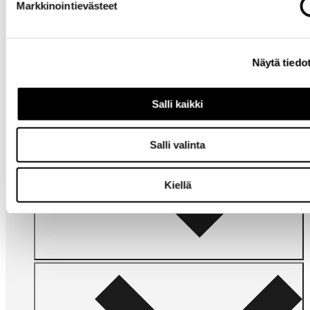
Markkinointievästeet
Tarvitsetko
apua?
Näytä tiedo
Salli kaikki
Salli valinta
Omat
sivut
Kiellä