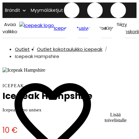
Brändit
Myymäläketjut
Avaa
Siirry
Icepeak etusivu
Hae
Kirjaudu
valikko
ostoskori
Outlet
Outlet kokotaulukko icepeak
Icepeak Hampshire
ICEPEAK
Icepeak Hampshire
Icepeak pipo unisex
Lisää
toivelistalle
10 €