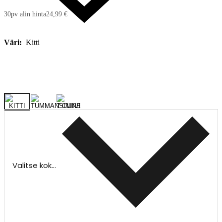
30pv alin hinta
24,99 €
Väri:
Kitti
Valitse koko