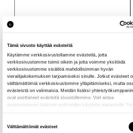
Tämä sivusto käyttää evästeitä
Käytämme verkkosivustollamme evästeitä, jotta
Katso saatavuus
verkkosivustomme toimii oikein ja jotta voimme yksilöidä
myymälässä
verkkosivustomme sisältöä mahdollisimman hyvän
vierailijakokemuksen tarjoamiseksi sinulle. Jotkut evästeet o
välttämättömiä verkkosivustomme ylläpitämiseksi, mutta os
evästeistä on valinnaisia. Meidän lisäksi yhteistyökumppan
ovat asettaneet evästeitä sivustollemme. Voit antaa
suostumuksesi kaikkien evästeiden käyttöön painamalla ”H
kaikki” -linkkiä. Pystyt muuttamaan valintojasi nyt sekä
Samankaltaisia tuotteita
myöhemmin ”
Evästeasetukset
” -linkin kautta.
Suostumuksen
Välttämättömät evästeet
valinta