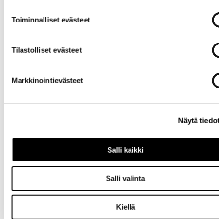
Muut ostivat myös
Toiminnalliset evästeet
Tilastolliset evästeet
Markkinointievästeet
Näytä tiedo
Tarvitsetko
Salli kaikki
apua?
Salli valinta
Kiellä