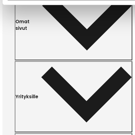
Omat
sivut
Yrityksille