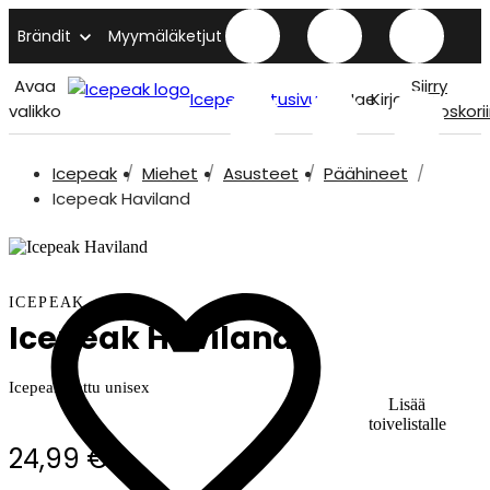
Brändit
Myymäläketjut
Avaa
Siirry
Icepeak etusivu
Hae
Kirjaudu
valikko
ostoskori
Icepeak
Miehet
Asusteet
Päähineet
Icepeak Haviland
ICEPEAK
Icepeak Haviland
Icepeak hattu unisex
Lisää
toivelistalle
24,99 €