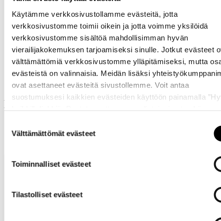
Käytämme verkkosivustollamme evästeitä, jotta
verkkosivustomme toimii oikein ja jotta voimme yksilöidä
verkkosivustomme sisältöä mahdollisimman hyvän
vierailijakokemuksen tarjoamiseksi sinulle. Jotkut evästeet o
Samankaltaisia tuotteita
välttämättömiä verkkosivustomme ylläpitämiseksi, mutta os
evästeistä on valinnaisia. Meidän lisäksi yhteistyökumppan
ovat asettaneet evästeitä sivustollemme. Voit antaa
suostumuksesi kaikkien evästeiden käyttöön painamalla ”H
Muut ostivat myös
kaikki” -linkkiä. Pystyt muuttamaan valintojasi nyt sekä
myöhemmin ”
Evästeasetukset
” -linkin kautta.
Suostumuksen
Välttämättömät evästeet
valinta
Toiminnalliset evästeet
Tilastolliset evästeet