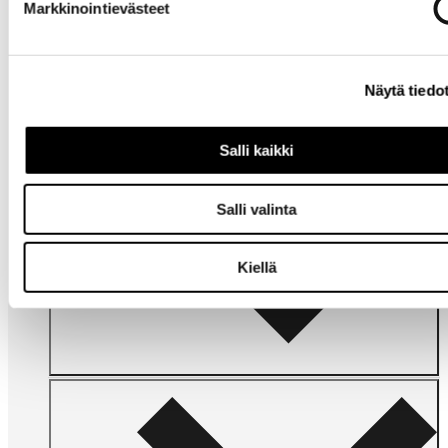
Markkinointievästeet
Tarvitsetko
apua?
Näytä tiedo
Salli kaikki
Salli valinta
Omat
sivut
Kiellä