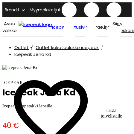
Brändit
Myymäläketjut
Avaa
Siirry
Icepeak etusivu
Hae
Kirjaudu
valikko
ostoskori
Outlet
Outlet kokotaulukko icepeak
Icepeak Jena Kd
ICEPEAK
Icepeak Jena Kd
Icepeak toppatakki lapsille
Lisää
toivelistalle
40 €