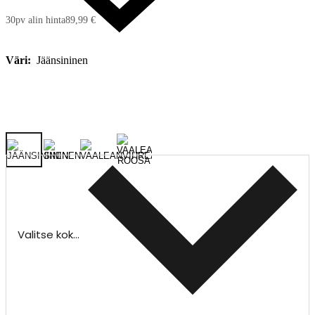
30pv alin hinta
89,99 €
Väri:
Jäänsininen
Valitse koko