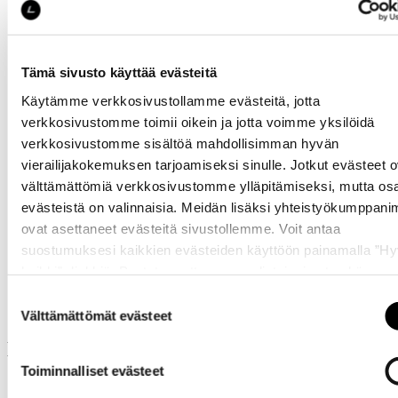
Tämä sivusto käyttää evästeitä
Käytämme verkkosivustollamme evästeitä, jotta
verkkosivustomme toimii oikein ja jotta voimme yksilöidä
verkkosivustomme sisältöä mahdollisimman hyvän
vierailijakokemuksen tarjoamiseksi sinulle. Jotkut evästeet o
Katso saatavuus
välttämättömiä verkkosivustomme ylläpitämiseksi, mutta os
myymälässä
evästeistä on valinnaisia. Meidän lisäksi yhteistyökumppan
ovat asettaneet evästeitä sivustollemme. Voit antaa
suostumuksesi kaikkien evästeiden käyttöön painamalla ”H
kaikki” -linkkiä. Pystyt muuttamaan valintojasi nyt sekä
myöhemmin ”
Evästeasetukset
” -linkin kautta.
Suostumuksen
Välttämättömät evästeet
valinta
Muut ostivat myös
Toiminnalliset evästeet