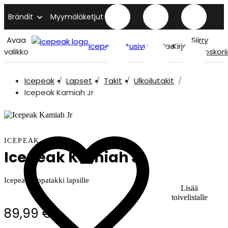
Brändit
Myymäläketjut
Avaa
Siirry
Icepeak etusivu
Hae
Kirjaudu
valikko
ostoskori
Icepeak
Lapset
Takit
Ulkoilutakit
Icepeak Kamiah Jr
ICEPEAK
Icepeak Kamiah Jr
Icepeak toppatakki lapsille
Lisää
toivelistalle
89,99 €