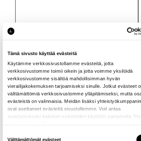
Tämä sivusto käyttää evästeitä
Käytämme verkkosivustollamme evästeitä, jotta
Katso saatavuus
verkkosivustomme toimii oikein ja jotta voimme yksilöidä
myymälässä
verkkosivustomme sisältöä mahdollisimman hyvän
vierailijakokemuksen tarjoamiseksi sinulle. Jotkut evästeet o
välttämättömiä verkkosivustomme ylläpitämiseksi, mutta os
evästeistä on valinnaisia. Meidän lisäksi yhteistyökumppan
ovat asettaneet evästeitä sivustollemme. Voit antaa
suostumuksesi kaikkien evästeiden käyttöön painamalla ”H
kaikki” -linkkiä. Pystyt muuttamaan valintojasi nyt sekä
myöhemmin ”
Evästeasetukset
” -linkin kautta.
Samankaltaisia tuotteita
Suostumuksen
Välttämättömät evästeet
valinta