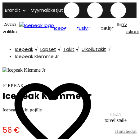
Brändit
Myymäläketjut
Avaa
Siirry
Icepeak etusivu
Hae
Kirjaudu
valikko
ostoskori
Icepeak
Lapset
Takit
Ulkoilutakit
Icepeak Klemme Jr
ICEPEAK
Icepeak Klemme Jr
Icepeak takki pojille
Lisää
toivelistalle
56 €
Hintatiedot