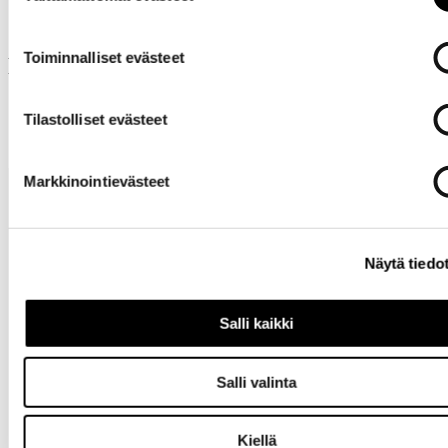
Toiminnalliset evästeet
Muut ostivat myös
Tilastolliset evästeet
Markkinointievästeet
Näytä tiedo
Salli kaikki
Tarvitsetko
apua?
Salli valinta
Kiellä