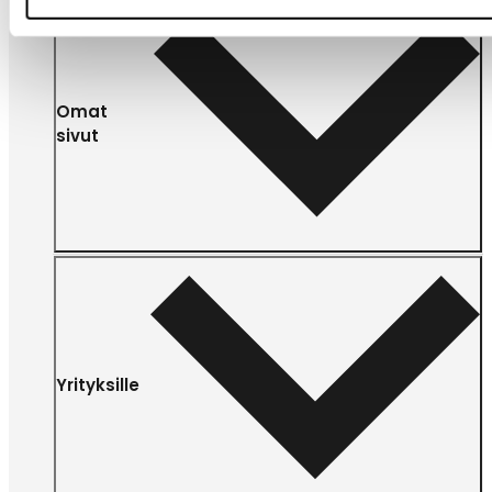
Omat
sivut
Yrityksille