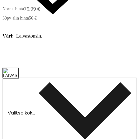
79,99 €
Norm. hinta
30pv alin hinta
56 €
Väri:
Laivastonsin.
Valitse koko