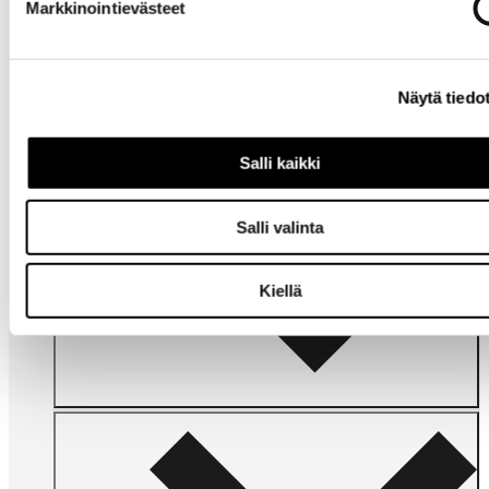
Markkinointievästeet
Tarvitsetko
apua?
Näytä tiedo
Salli kaikki
Salli valinta
Omat
sivut
Kiellä