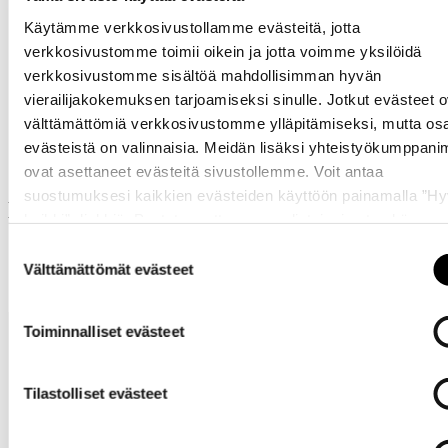
Käytämme verkkosivustollamme evästeitä, jotta
verkkosivustomme toimii oikein ja jotta voimme yksilöidä
verkkosivustomme sisältöä mahdollisimman hyvän
vierailijakokemuksen tarjoamiseksi sinulle. Jotkut evästeet o
Samankaltaisia tuotteita
välttämättömiä verkkosivustomme ylläpitämiseksi, mutta os
evästeistä on valinnaisia. Meidän lisäksi yhteistyökumppan
ovat asettaneet evästeitä sivustollemme. Voit antaa
suostumuksesi kaikkien evästeiden käyttöön painamalla ”H
Muut ostivat myös
kaikki” -linkkiä. Pystyt muuttamaan valintojasi nyt sekä
myöhemmin ”
Evästeasetukset
” -linkin kautta.
Suostumuksen
Välttämättömät evästeet
valinta
Toiminnalliset evästeet
Tilastolliset evästeet