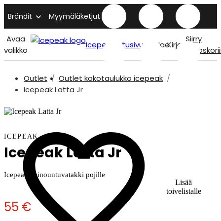
Brändit
Myymäläketjut
Avaa
Siirry
Icepeak etusivu
Hae
Kirjaudu
valikko
ostoskori
Outlet
Outlet kokotaulukko icepeak
Icepeak Latta Jr
ICEPEAK
Icepeak Latta Jr
Icepeak keinountuvatakki pojille
Lisää
toivelistalle
55 €