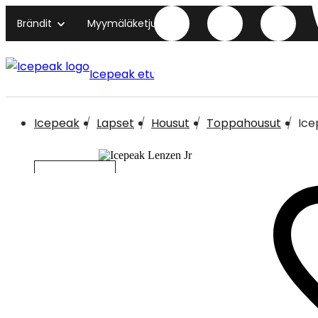
Brändit
Myymäläketjut
Icepeak etusivu
Icepeak
Lapset
Housut
Toppahousut
Ice