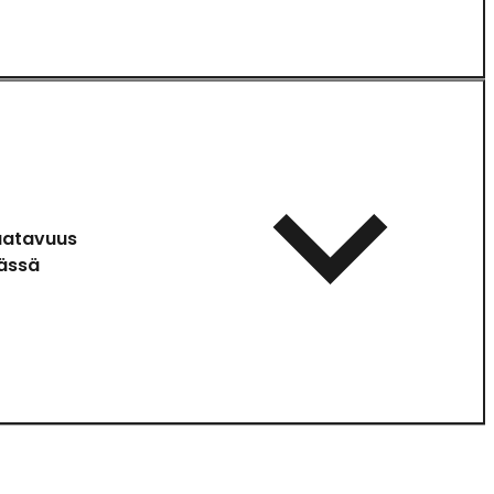
aatavuus
ässä