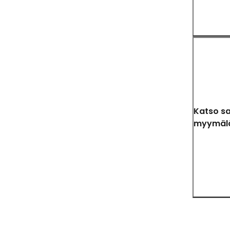
Katso s
myymäl