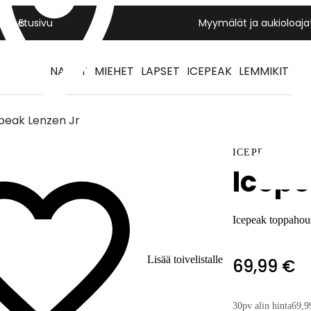
Yritys
Etusivu
Myymälät ja aukioloaja
NAISET
MIEHET
LAPSET
ICEPEAK
LEMMIKIT
peak Lenzen Jr
ICEPEAK
Icepe
Icepeak toppahous
Lisää toivelistalle
69,99 €
30pv alin hinta
69,9