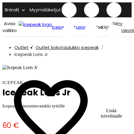
Brändit
Myymäläketjut
Avaa
Siirry
Icepeak etusivu
Hae
Kirjaudu
valikko
ostoskori
Outlet
Outlet kokotaulukko icepeak
Icepeak Loris Jr
ICEPEAK
Icepeak Loris Jr
Icepeak keinountuvatakki tytöille
Lisää
toivelistalle
60 €