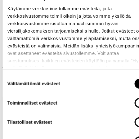
Käytämme verkkosivustollamme evästeitä, jotta
verkkosivustomme toimii oikein ja jotta voimme yksilöidä
verkkosivustomme sisältöä mahdollisimman hyvän
vierailijakokemuksen tarjoamiseksi sinulle. Jotkut evästeet o
Samankaltaisia tuotteita
välttämättömiä verkkosivustomme ylläpitämiseksi, mutta os
evästeistä on valinnaisia. Meidän lisäksi yhteistyökumppan
ovat asettaneet evästeitä sivustollemme. Voit antaa
suostumuksesi kaikkien evästeiden käyttöön painamalla ”H
Muut ostivat myös
kaikki” -linkkiä. Pystyt muuttamaan valintojasi nyt sekä
myöhemmin ”
Evästeasetukset
” -linkin kautta.
Suostumuksen
Välttämättömät evästeet
valinta
Toiminnalliset evästeet
Tilastolliset evästeet