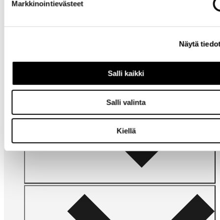
Markkinointievästeet
Tarvitsetko
apua?
Näytä tiedo
Salli kaikki
Salli valinta
Omat
sivut
Kiellä