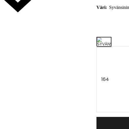
Väri:
Syvänsini
164