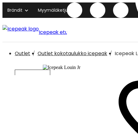
Brändit
Myymäläketjut
Icepeak etusivu
Outlet
Outlet kokotaulukko icepeak
Icepeak L