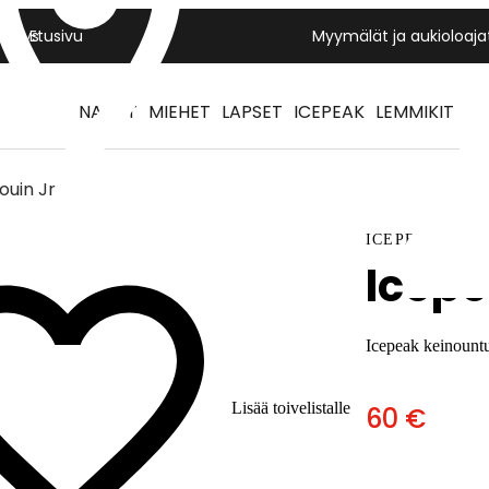
Yritys
Etusivu
Myymälät ja aukioloaja
NAISET
MIEHET
LAPSET
ICEPEAK
LEMMIKIT
ouin Jr
ICEPEAK
Icepe
Icepeak keinountu
Lisää toivelistalle
60 €