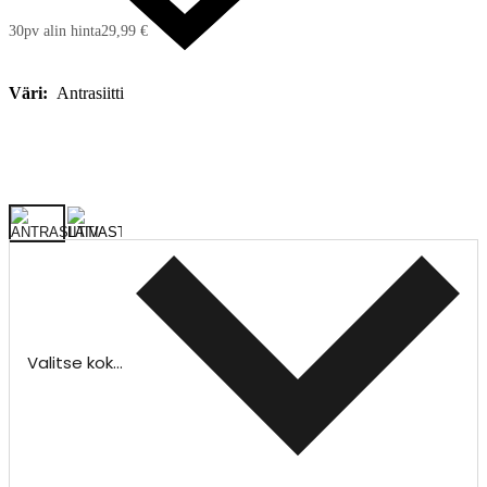
30pv alin hinta
29,99 €
Väri:
Antrasiitti
Valitse koko