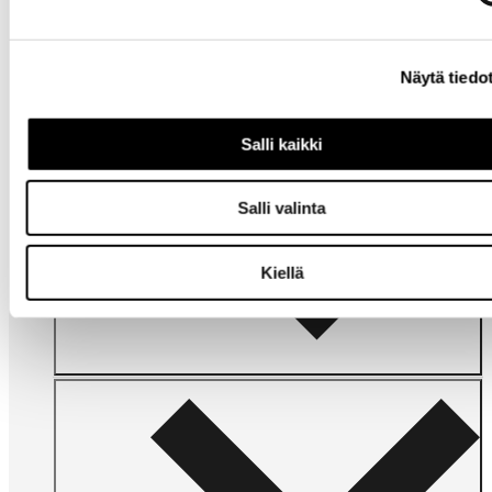
apua?
Näytä tiedo
Salli kaikki
Salli valinta
Omat
sivut
Kiellä