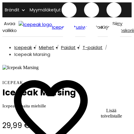
Brändit
Myymäläketjut
Avaa
Siirry
Icepeak etusivu
Hae
Kirjaudu
valikko
ostoskori
Icepeak
Miehet
Paidat
T-paidat
Icepeak Marsing
ICEPEAK
Icepeak Marsing
Icepeak t-paita miehille
Lisää
toivelistalle
29,99 €