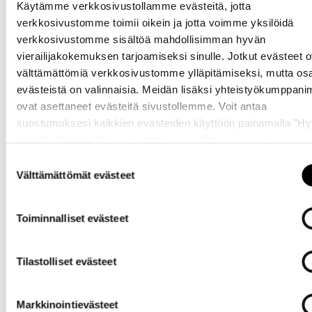
Käytämme verkkosivustollamme evästeitä, jotta
verkkosivustomme toimii oikein ja jotta voimme yksilöidä
verkkosivustomme sisältöä mahdollisimman hyvän
vierailijakokemuksen tarjoamiseksi sinulle. Jotkut evästeet o
Samankaltaisia tuotteita
välttämättömiä verkkosivustomme ylläpitämiseksi, mutta os
evästeistä on valinnaisia. Meidän lisäksi yhteistyökumppan
ovat asettaneet evästeitä sivustollemme. Voit antaa
Muut ostivat myös
suostumuksesi kaikkien evästeiden käyttöön painamalla ”H
kaikki” -linkkiä. Pystyt muuttamaan valintojasi nyt sekä
myöhemmin ”
Evästeasetukset
” -linkin kautta.
Suostumuksen
Välttämättömät evästeet
valinta
Toiminnalliset evästeet
Tilastolliset evästeet
Tarvitsetko
Markkinointievästeet