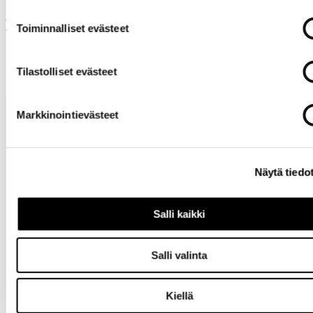
Muut ostivat myös
Toiminnalliset evästeet
Tilastolliset evästeet
Markkinointievästeet
Näytä tiedo
Tarvitsetko
Salli kaikki
apua?
Salli valinta
Kiellä