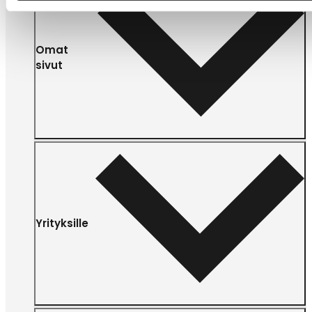
Omat
sivut
Yrityksille