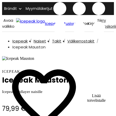
Brändit
Myymäläketjut
Avaa
Siirry
Icepeak etusivu
Hae
Kirjaudu
valikko
ostoskori
Icepeak
Naiset
Takit
Välikerrostakit
Icepeak Mauston
ICEPEAK
Icepeak Mauston
Icepeak midlayer naisille
Lisää
toivelistalle
79,99 €