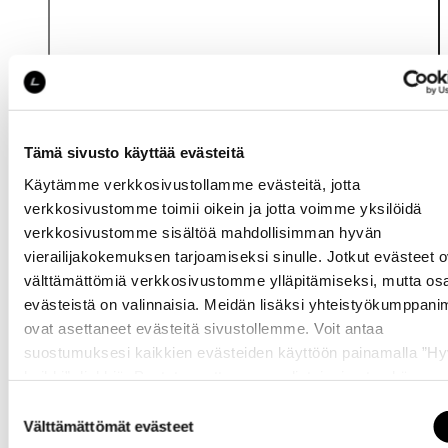
Tämä sivusto käyttää evästeitä
Käytämme verkkosivustollamme evästeitä, jotta
Katso saatavuus
verkkosivustomme toimii oikein ja jotta voimme yksilöidä
myymälässä
verkkosivustomme sisältöä mahdollisimman hyvän
vierailijakokemuksen tarjoamiseksi sinulle. Jotkut evästeet o
välttämättömiä verkkosivustomme ylläpitämiseksi, mutta os
evästeistä on valinnaisia. Meidän lisäksi yhteistyökumppan
ovat asettaneet evästeitä sivustollemme. Voit antaa
suostumuksesi kaikkien evästeiden käyttöön painamalla ”H
kaikki” -linkkiä. Pystyt muuttamaan valintojasi nyt sekä
Samankaltaisia tuotteita
myöhemmin ”
Evästeasetukset
” -linkin kautta.
Suostumuksen
Välttämättömät evästeet
valinta