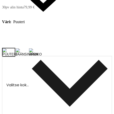
30pv alin hinta
79,99 €
Väri:
Puuteri
Valitse koko