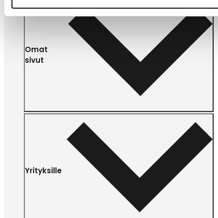
Omat
sivut
Yrityksille