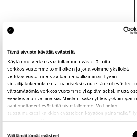
Tämä sivusto käyttää evästeitä
Käytämme verkkosivustollamme evästeitä, jotta
Katso saatavuus
verkkosivustomme toimii oikein ja jotta voimme yksilöidä
myymälässä
verkkosivustomme sisältöä mahdollisimman hyvän
vierailijakokemuksen tarjoamiseksi sinulle. Jotkut evästeet o
välttämättömiä verkkosivustomme ylläpitämiseksi, mutta os
evästeistä on valinnaisia. Meidän lisäksi yhteistyökumppan
ovat asettaneet evästeitä sivustollemme. Voit antaa
suostumuksesi kaikkien evästeiden käyttöön painamalla ”H
kaikki” -linkkiä. Pystyt muuttamaan valintojasi nyt sekä
myöhemmin ”
Evästeasetukset
” -linkin kautta.
Samankaltaisia tuotteita
Suostumuksen
Välttämättömät evästeet
valinta