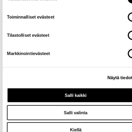
Toiminnalliset evästeet
Muut ostivat myös
Tilastolliset evästeet
Markkinointievästeet
Näytä tiedo
Salli kaikki
Tarvitsetko
apua?
Salli valinta
Kiellä