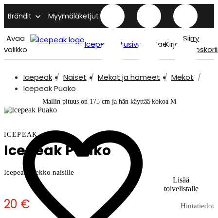
Brändit
Myymäläketjut
Avaa
Siirry
Icepeak etusivu
Hae
Kirjaudu
valikko
ostoskori
Icepeak
Naiset
Mekot ja hameet
Mekot
Icepeak Puako
Mallin pituus on 175 cm ja hän käyttää kokoa M
ICEPEAK
Icepeak Puako
Icepeak mekko naisille
Lisää
toivelistalle
20 €
Hintatiedot