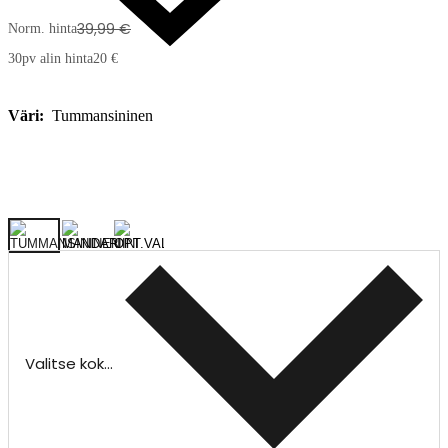
39,99 €
Norm. hinta
30pv alin hinta
20 €
Väri:
Tummansininen
Valitse koko