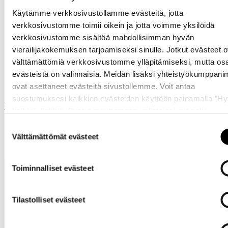
Käytämme verkkosivustollamme evästeitä, jotta
verkkosivustomme toimii oikein ja jotta voimme yksilöidä
verkkosivustomme sisältöä mahdollisimman hyvän
vierailijakokemuksen tarjoamiseksi sinulle. Jotkut evästeet o
Samankaltaisia tuotteita
välttämättömiä verkkosivustomme ylläpitämiseksi, mutta os
evästeistä on valinnaisia. Meidän lisäksi yhteistyökumppan
ovat asettaneet evästeitä sivustollemme. Voit antaa
suostumuksesi kaikkien evästeiden käyttöön painamalla ”H
Muut ostivat myös
kaikki” -linkkiä. Pystyt muuttamaan valintojasi nyt sekä
myöhemmin ”
Evästeasetukset
” -linkin kautta.
Suostumuksen
Välttämättömät evästeet
valinta
Toiminnalliset evästeet
Tilastolliset evästeet