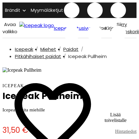
Brändit
Myymäläketjut
Avaa
Siirry
Icepeak etusivu
Hae
Kirjaudu
valikko
ostoskori
Icepeak
Miehet
Paidat
Pitkähihaiset paidat
Icepeak Pullheim
ICEPEAK
Icepeak Pullheim
Icepeak paita miehille
Lisää
toivelistalle
31,50 €
Hintatiedot