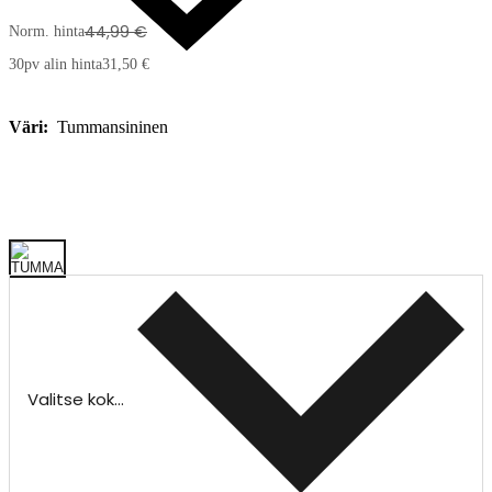
44,99 €
Norm. hinta
30pv alin hinta
31,50 €
Väri:
Tummansininen
Valitse koko