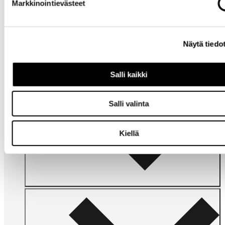
Markkinointievästeet
Tarvitsetko
apua?
Näytä tiedo
Salli kaikki
Salli valinta
Omat
sivut
Kiellä