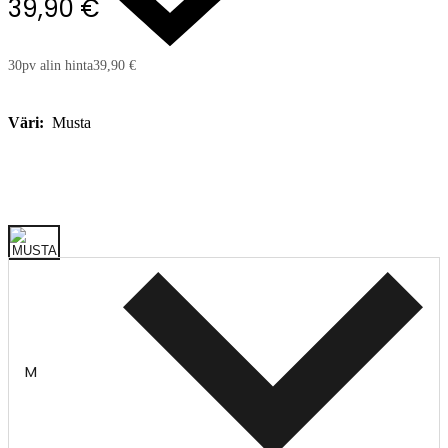
39,90 €
30pv alin hinta
39,90 €
Väri:
Musta
M