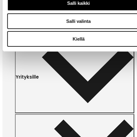
Omat
Salli kaikki
sivut
Salli valinta
Kiellä
Yrityksille