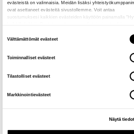
evästeistä on valinnaisia. Meidän lisäksi yhteistyökumppan
ovat asettaneet evästeitä sivustollemme. Voit antaa
suostumuksesi kaikkien evästeiden käyttöön painamalla ”H
kaikki” -linkkiä. Pystyt muuttamaan valintojasi nyt sekä
myöhemmin ”
Evästeasetukset
” -linkin kautta.
Suostumuksen
Välttämättömät evästeet
valinta
Toiminnalliset evästeet
Tarvitsetko
apua?
Tilastolliset evästeet
Markkinointievästeet
Näytä tiedo