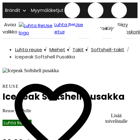
Brändit
Myymäläketjut
Avaa
Luhta ReUse
Siirry
Hae
Kirjaudu
valikko
etusivu
ostoskori
Luhta reuse
Miehet
Takit
Softshell-takit
Icepeak Softshell Pusakka
REUSE
Icepeak Softshell pusakka
Reuse miehille
Lisää
toivelistalle
Luhta ReUse