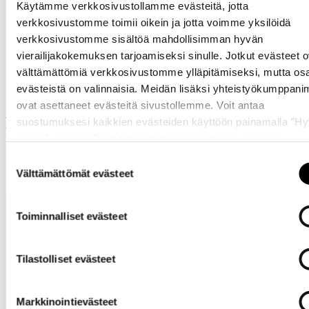
Käytämme verkkosivustollamme evästeitä, jotta
verkkosivustomme toimii oikein ja jotta voimme yksilöidä
verkkosivustomme sisältöä mahdollisimman hyvän
vierailijakokemuksen tarjoamiseksi sinulle. Jotkut evästeet o
Samankaltaisia tuotteita
välttämättömiä verkkosivustomme ylläpitämiseksi, mutta os
evästeistä on valinnaisia. Meidän lisäksi yhteistyökumppan
ovat asettaneet evästeitä sivustollemme. Voit antaa
Muut ostivat myös
suostumuksesi kaikkien evästeiden käyttöön painamalla ”H
kaikki” -linkkiä. Pystyt muuttamaan valintojasi nyt sekä
myöhemmin ”
Evästeasetukset
” -linkin kautta.
Suostumuksen
Välttämättömät evästeet
valinta
Toiminnalliset evästeet
Tilastolliset evästeet
Tarvitsetko
Markkinointievästeet