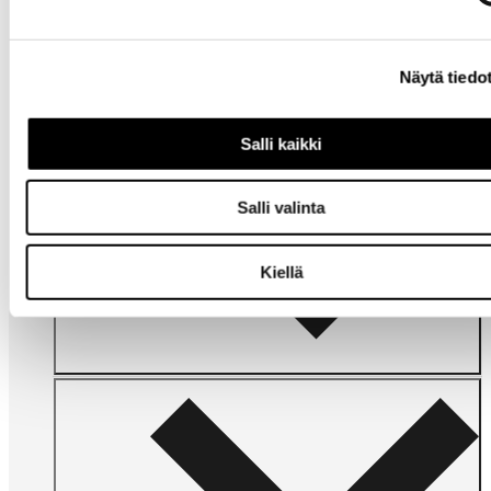
apua?
Näytä tiedo
Salli kaikki
Salli valinta
Omat
sivut
Kiellä