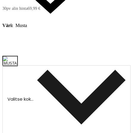
30pv alin hinta
69,99 €
Väri:
Musta
Valitse koko