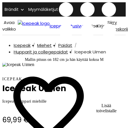
Brändit
Myymäläketjut
Avaa
Siirry
Icepeak etusivu
Hae
Kirjaudu
valikko
ostoskori
Icepeak
Miehet
Paidat
Hupparit ja collegepaidat
Icepeak Uimen
Mallin pituus on 182 cm ja hän käyttää kokoa M
ICEPEAK
Icepeak Uimen
Icepeak huppari miehille
Lisää
toivelistalle
69,99 €