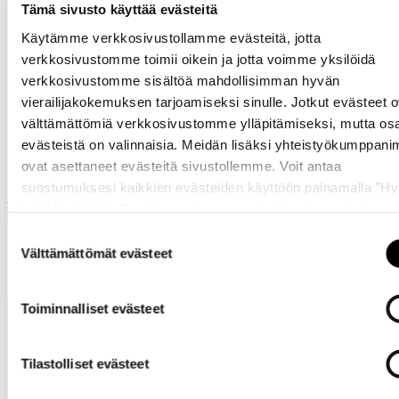
Tämä sivusto käyttää evästeitä
Käytämme verkkosivustollamme evästeitä, jotta
verkkosivustomme toimii oikein ja jotta voimme yksilöidä
verkkosivustomme sisältöä mahdollisimman hyvän
vierailijakokemuksen tarjoamiseksi sinulle. Jotkut evästeet o
välttämättömiä verkkosivustomme ylläpitämiseksi, mutta os
Samankaltaisia tuotteita
evästeistä on valinnaisia. Meidän lisäksi yhteistyökumppan
ovat asettaneet evästeitä sivustollemme. Voit antaa
suostumuksesi kaikkien evästeiden käyttöön painamalla ”H
Muut ostivat myös
kaikki” -linkkiä. Pystyt muuttamaan valintojasi nyt sekä
myöhemmin ”
Evästeasetukset
” -linkin kautta.
Suostumuksen
Välttämättömät evästeet
valinta
Toiminnalliset evästeet
Tilastolliset evästeet