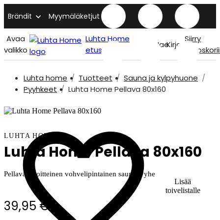
Brändit
Myymäläketjut
Avaa
Luhta Home
Siirry
Hae
Kirjaudu
valikko
etusivu
ostoskori
Luhta home
Tuotteet
Sauna ja kylpyhuone
Pyyhkeet
Luhta Home Pellava 80x160
LUHTA HOME
Luhta Home Pellava 80x160
Pellavasekoitteinen vohvelipintainen saunapyyhe
Lisää
toivelistalle
39,95 €