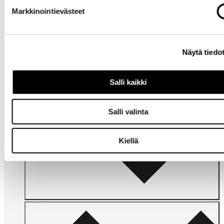
Markkinointievästeet
Tarvitsetko
apua?
Näytä tiedo
Salli kaikki
Salli valinta
Omat
Kiellä
sivut