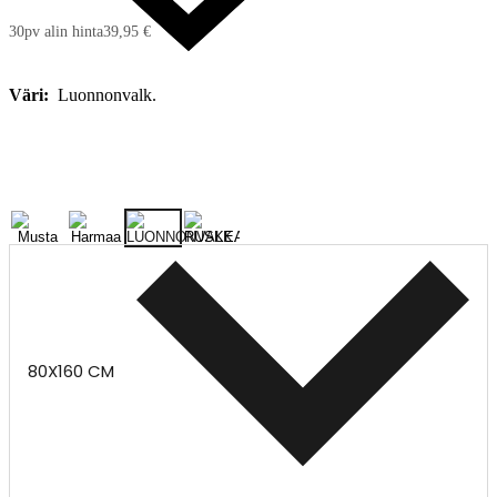
30pv alin hinta
39,95 €
Väri:
Luonnonvalk.
80X160 CM