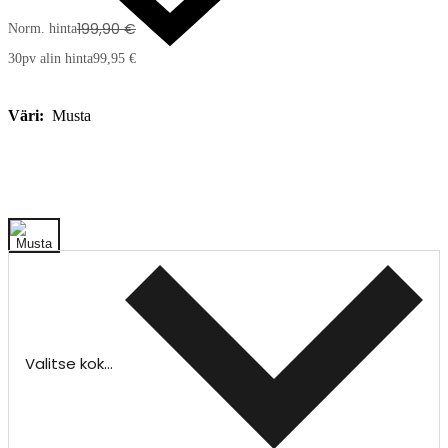
199,90 €
Norm. hinta
30pv alin hinta
99,95 €
Väri:
Musta
Valitse koko