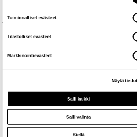
Toiminnalliset evästeet
Muut ostivat myös
Tilastolliset evästeet
Markkinointievästeet
Näytä tiedo
Salli kaikki
Tarvitsetko
apua?
Salli valinta
Kiellä