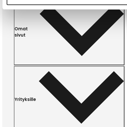
Omat
sivut
Yrityksille