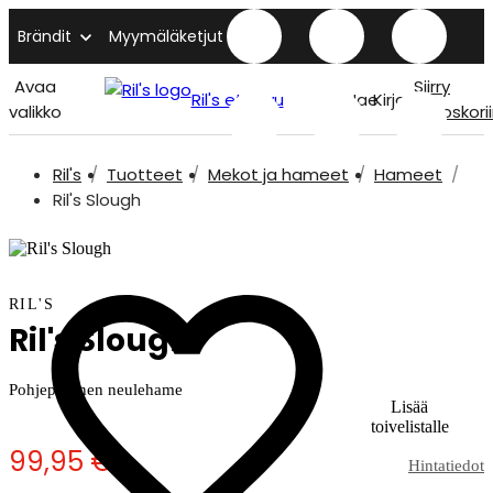
Brändit
Myymäläketjut
Avaa
Siirry
Ril's etusivu
Hae
Kirjaudu
valikko
ostoskori
Ril's
Tuotteet
Mekot ja hameet
Hameet
Ril's Slough
RIL'S
Ril's Slough
Pohjepituinen neulehame
Lisää
toivelistalle
99,95 €
Hintatiedot