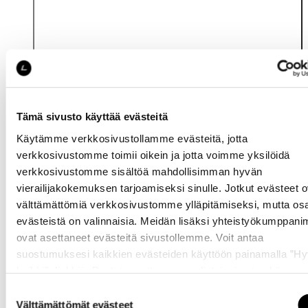
Tämä sivusto käyttää evästeitä
Käytämme verkkosivustollamme evästeitä, jotta
Katso saatavuus
verkkosivustomme toimii oikein ja jotta voimme yksilöidä
myymälässä
verkkosivustomme sisältöä mahdollisimman hyvän
vierailijakokemuksen tarjoamiseksi sinulle. Jotkut evästeet o
välttämättömiä verkkosivustomme ylläpitämiseksi, mutta os
evästeistä on valinnaisia. Meidän lisäksi yhteistyökumppan
ovat asettaneet evästeitä sivustollemme. Voit antaa
suostumuksesi kaikkien evästeiden käyttöön painamalla ”H
kaikki” -linkkiä. Pystyt muuttamaan valintojasi nyt sekä
myöhemmin ”
Evästeasetukset
” -linkin kautta.
Samankaltaisia tuotteita
Suostumuksen
Välttämättömät evästeet
valinta