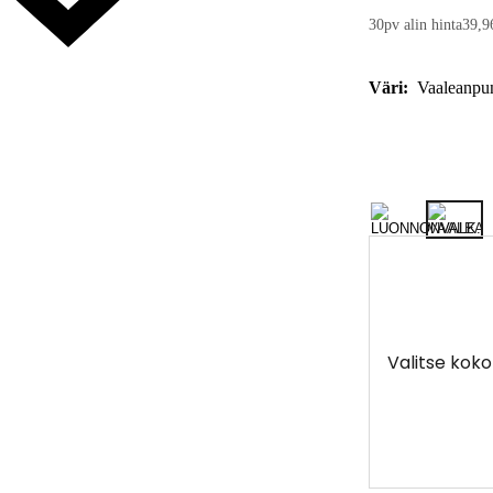
30pv alin hinta
39,9
Väri:
Vaaleanpu
Valitse koko