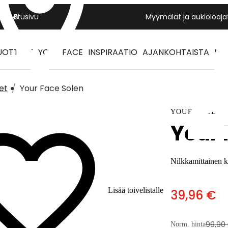
Yritys
Etusivu
Myymälät ja aukioloaja
UOTTEET
YOUR FACE
INSPIRAATIO
AJANKOHTAISTA
MY
et
Your Face Solen
YOUR FACE
Your 
Nilkkamittainen 
Lisää toivelistalle
39,96 €
99,90
Norm. hinta