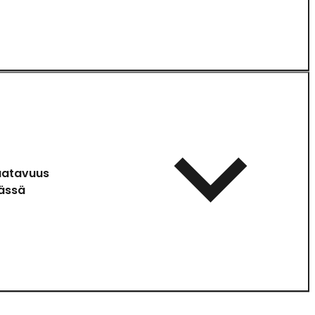
aatavuus
ässä