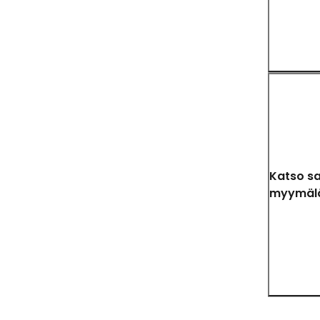
Katso s
myymäl