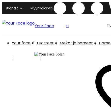
Brändit
Myymäläketjut
T
Your Face etusivu
Your face
Tuotteet
Mekot ja hameet
Hame