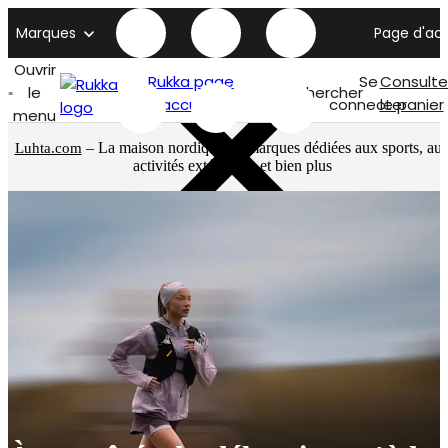
Marques
Page d'acc
Ouvrir
Rukka page
Se
Consulte
le
Rechercher
d'accueil
connecter
le panier
menu
– La maison nordique de marques dédiées aux sports, au
Luhta.com
activités extérieures et bien plus