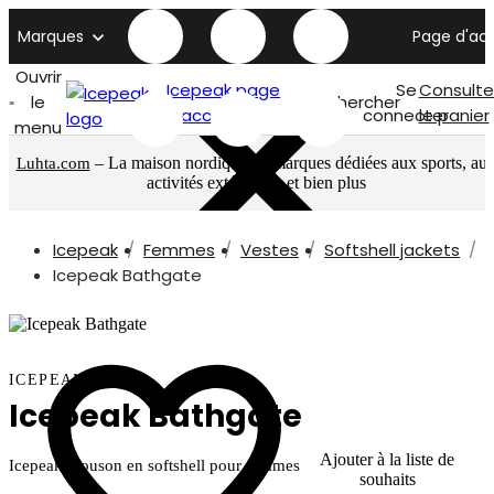
Marques
Page d'acc
Ouvrir
Icepeak page
Se
Consulte
le
Rechercher
d'accueil
connecter
le panier
menu
– La maison nordique de marques dédiées aux sports, au
Luhta.com
activités extérieures et bien plus
Icepeak
Femmes
Vestes
Softshell jackets
Icepeak Bathgate
ICEPEAK
Icepeak Bathgate
Ajouter à la liste de
Icepeak blouson en softshell pour femmes
souhaits