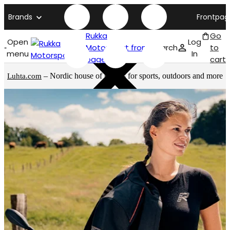
Brands
Frontpag
Rukka
Go
Open
Log
Motorsport front
Search
to
menu
In
page
cart
– Nordic house of brands for sports, outdoors and more
Luhta.com