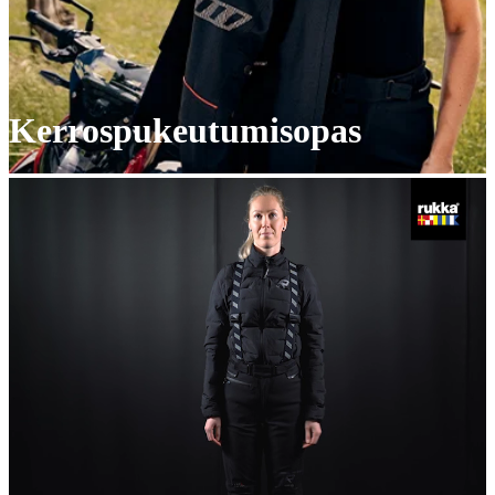
Kerrospukeutumisopas