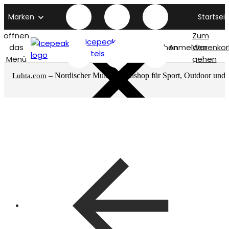
Marken
Startseit
öffnen
Zum
Icepeak
das
Suchen
Anmelden
Warenkor
titelseite
Menü
gehen
– Nordischer Multimarkenshop für Sport, Outdoor und
Luhta.com
mehr