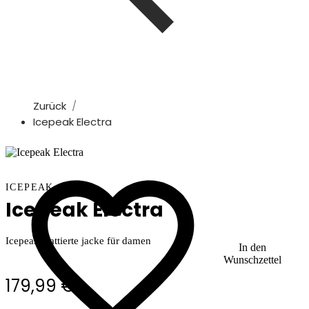
Zurück
Icepeak Electra
ICEPEAK
Icepeak Electra
Icepeak wattierte jacke für damen
In den
Wunschzettel
179,99 €