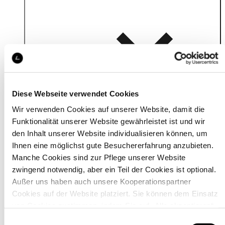
Details
Diese Webseite verwendet Cookies
Wir verwenden Cookies auf unserer Website, damit die
Funktionalität unserer Website gewährleistet ist und wir
den Inhalt unserer Website individualisieren können, um
Ihnen eine möglichst gute Besuchererfahrung anzubieten.
Manche Cookies sind zur Pflege unserer Website
zwingend notwendig, aber ein Teil der Cookies ist optional.
Außer uns haben auch unsere Kooperationspartner
Cookies auf der Website platziert. Sie können dem Einsatz
von Cookies zustimmen, indem Sie auf „Alle akzeptieren“
klicken. Sie können Ihre Einstellungen gleich oder später
Material
Einwilligungsauswahl