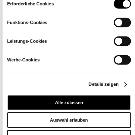
über den Link „
Cookie-Einstellungen
” ändern
Erforderliche Cookies
Funktions-Cookies
Leistungs-Cookies
Werbe-Cookies
Details zeigen
Pflegehinweise
Alle zulassen
Auswahl erlauben