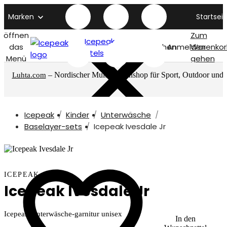
Marken
Startseit
öffnen
Zum
Icepeak
das
Suchen
Anmelden
Warenkor
titelseite
Menü
gehen
– Nordischer Multimarkenshop für Sport, Outdoor und
Luhta.com
mehr
Icepeak
Kinder
Unterwäsche
Baselayer-sets
Icepeak Ivesdale Jr
ICEPEAK
Icepeak Ivesdale Jr
Icepeak Unterwäsche-garnitur unisex
In den