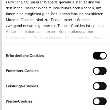
Funktionalität unserer Website gewährleistet ist und wir
den Inhalt unserer Website individualisieren können, um
Ihnen eine möglichst gute Besuchererfahrung anzubieten.
Material
Manche Cookies sind zur Pflege unserer Website
zwingend notwendig, aber ein Teil der Cookies ist optional.
Außer uns haben auch unsere Kooperationspartner
Cookies auf der Website platziert. Sie können dem Einsatz
von Cookies zustimmen, indem Sie auf „Alle akzeptieren“
klicken. Sie können Ihre Einstellungen gleich oder später
Einwilligungsauswahl
über den Link „
Cookie-Einstellungen
” ändern
Erforderliche Cookies
Funktions-Cookies
Leistungs-Cookies
Pflegehinweise
Werbe-Cookies