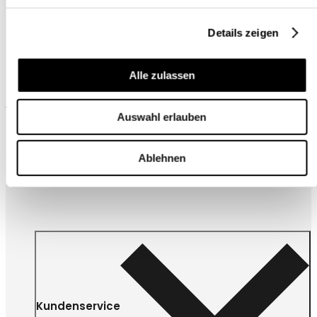
Details zeigen
Alle zulassen
Wird oft zusammen gekauft
Auswahl erlauben
Ablehnen
Kundenservice