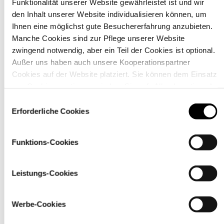
Funktionalität unserer Website gewährleistet ist und wir
den Inhalt unserer Website individualisieren können, um
Ihnen eine möglichst gute Besuchererfahrung anzubieten.
Material
Manche Cookies sind zur Pflege unserer Website
zwingend notwendig, aber ein Teil der Cookies ist optional.
Außer uns haben auch unsere Kooperationspartner
Cookies auf der Website platziert. Sie können dem Einsatz
von Cookies zustimmen, indem Sie auf „Alle akzeptieren“
klicken. Sie können Ihre Einstellungen gleich oder später
Einwilligungsauswahl
über den Link „
Cookie-Einstellungen
” ändern
Erforderliche Cookies
Funktions-Cookies
Leistungs-Cookies
Pflegehinweise
Werbe-Cookies