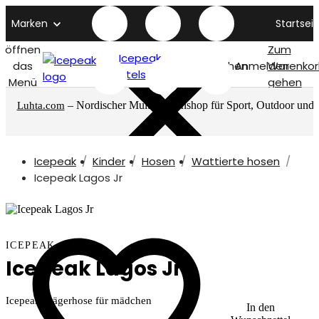
Marken
Startseit
öffnen
Zum
Icepeak
das
Suchen
Anmelden
Warenkor
titelseite
Menü
gehen
– Nordischer Multimarkenshop für Sport, Outdoor und
Luhta.com
mehr
Icepeak
Kinder
Hosen
Wattierte hosen
Icepeak Lagos Jr
ICEPEAK
Icepeak Lagos Jr
Icepeak Trägerhose für mädchen
In den