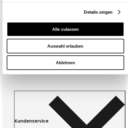
Details zeigen
Alle zulassen
Wird oft zusammen gekauft
Auswahl erlauben
Ablehnen
Kundenservice