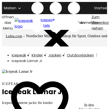
Marken
Startseit
öffnen
Zum
Icepeak
das
Suchen
Anmelden
Warenkor
titelseite
Menü
gehen
– Nordischer Multimarkenshop für Sport, Outdoor und
Luhta.com
mehr
Icepeak
Kinder
Jacken
Outdoorjacken
Icepeak Lamar Jr
ICEPEAK
Icepeak Lamar Jr
Icepeak wattierte jacke für kinder
In den