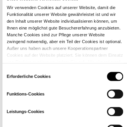
Wir verwenden Cookies auf unserer Website, damit die
Funktionalität unserer Website gewährleistet ist und wir
Material
den Inhalt unserer Website individualisieren können, um
Ihnen eine möglichst gute Besuchererfahrung anzubieten.
Manche Cookies sind zur Pflege unserer Website
zwingend notwendig, aber ein Teil der Cookies ist optional.
Außer uns haben auch unsere Kooperationspartner
Cookies auf der Website platziert. Sie können dem Einsatz
von Cookies zustimmen, indem Sie auf „Alle akzeptieren“
klicken. Sie können Ihre Einstellungen gleich oder später
Einwilligungsauswahl
über den Link „
Cookie-Einstellungen
” ändern
Erforderliche Cookies
Funktions-Cookies
Pflegehinweise
Leistungs-Cookies