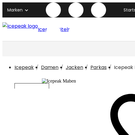
Marken
Start
Icepeak titelseite
Icepeak
Damen
Jacken
Parkas
Icepeak