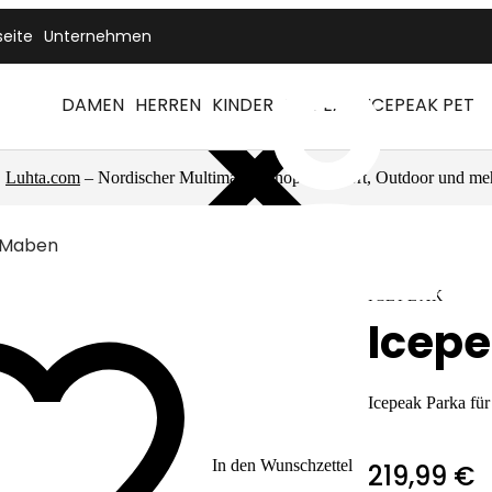
seite
Unternehmen
DAMEN
HERREN
KINDER
ICEPEAK
ICEPEAK PET
Luhta.com
– Nordischer Multimarkenshop für Sport, Outdoor und me
 Maben
ICEPEAK
Icep
Icepeak Parka fü
In den Wunschzettel
219,99 €