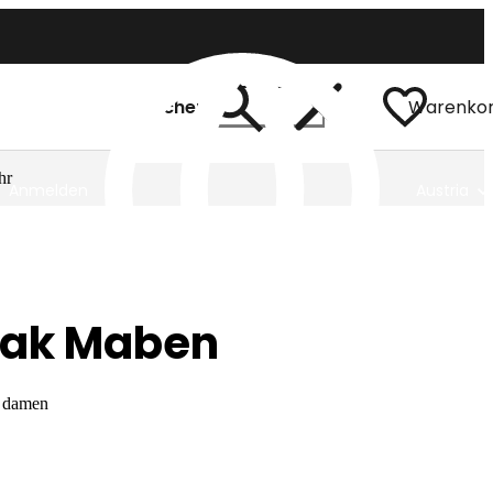
Suchen
Warenko
hr
Anmelden
Austria
eak Maben
r damen