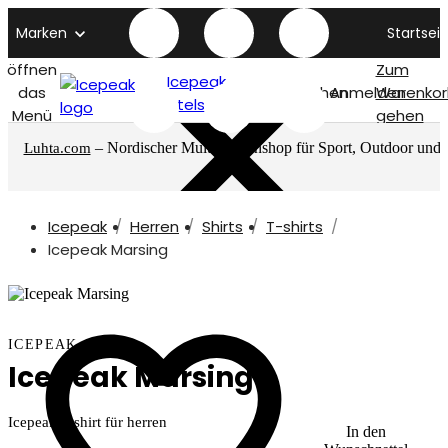
Marken
Startseit
öffnen
Zum
Icepeak
das
Suchen
Anmelden
Warenkor
titelseite
Menü
gehen
– Nordischer Multimarkenshop für Sport, Outdoor und
Luhta.com
mehr
Icepeak
Herren
Shirts
T-shirts
Icepeak Marsing
ICEPEAK
Icepeak Marsing
Icepeak T-shirt für herren
In den